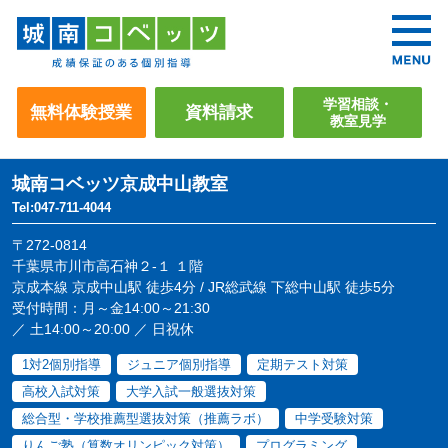
学習相談・
無料体験授業
資料請求
教室見学
城南コベッツ
京成中山教室
Tel:047-711-4044
〒272-0814
千葉県市川市高石神２-１ １階
京成本線 京成中山駅 徒歩4分 / JR総武線 下総中山駅 徒歩5分
受付時間：月～金14:00～21:30
／ 土14:00～20:00 ／ 日祝休
1対2個別指導
ジュニア個別指導
定期テスト対策
高校入試対策
大学入試一般選抜対策
総合型・学校推薦型選抜対策（推薦ラボ）
中学受験対策
りんご塾（算数オリンピック対策）
プログラミング