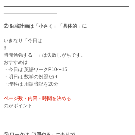
②
勉強計画は「小さく」「具体的」に
いきなり「今日は
3
時間勉強する！」は失敗しがちです。
おすすめは
・今日は 英語ワークP10〜15
・明日は 数学の例題だけ
・理科は 用語暗記を20分
ページ数・内容・時間
を決める
のがポイント！
③
ワークは「
3
回やる」つもりで