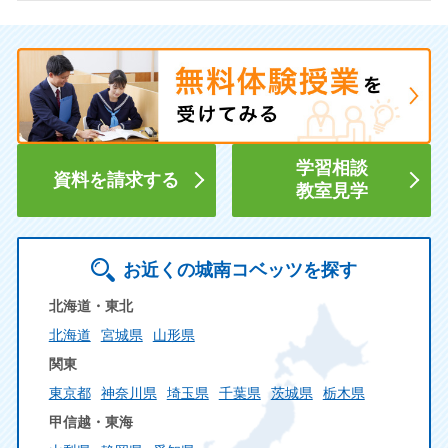
学習相談
資料を請求する
教室見学
お近くの城南コベッツを探す
北海道・東北
北海道
宮城県
山形県
関東
東京都
神奈川県
埼玉県
千葉県
茨城県
栃木県
甲信越・東海