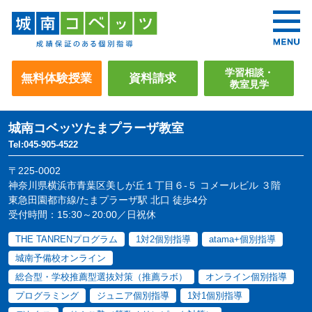
学習相談・
無料体験授業
資料請求
教室見学
城南コベッツ
たまプラーザ教室
Tel:045-905-4522
〒225-0002
神奈川県横浜市青葉区美しが丘１丁目６-５ コメールビル ３階
東急田園都市線/たまプラーザ駅 北口 徒歩4分
受付時間：15:30～20:00／日祝休
THE TANRENプログラム
1対2個別指導
atama+個別指導
城南予備校オンライン
総合型・学校推薦型選抜対策（推薦ラボ）
オンライン個別指導
プログラミング
ジュニア個別指導
1対1個別指導