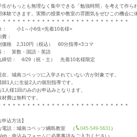
学生がもっとも無理なく集中できる「勉強時間」を考えて作ら
間体験できます。実際の授業や教室の雰囲気をぜひこの機会に
＊＊＊＊＊＊＊＊＊＊＊＊＊＊＊＊＊＊＊＊＊＊＊＊＊＊＊
象： 小1～小6生<先着10名様>
加費：
別価格 2,310円（税込） 60分指導×3コマ
科： 算数・国語・英語
込締切： 4/29（祝・土） 先着10名様限定
現在、城南コベッツに入学されていない方が対象です。
講師1人に生徒2人の個別指導です。
お1人様1回のみのお申込みとなります。
教材費は無料です。
＊＊＊＊＊＊＊＊＊＊＊＊＊＊＊＊＊＊＊＊＊＊＊＊＊＊＊
お申込方法】
お電話：城南コベッツ綱島教室 （
045-549-5631
）
Web：申込みフォームに必要事項をご入力ください。