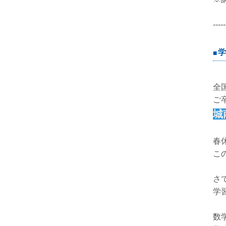
-----
学
全
ご
城
春
こ
さ
学
数