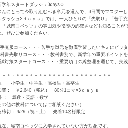
新学年スタートダッシュ3days☆
さんにとって今取り組むべき単元を選んで、3日間でマスター
トダッシュ3ｄａｙｓ」では、一人ひとりの「先取り」「苦手
、「城南コベッツ」の雰囲気や指導の的確さなども知ることが
上、ぜひご参加ください。
苦手克服コース・・・苦手な単元を徹底学習したいキミにピッ
教科書先取りコース・・・教科書別で、新学年の重要ポイント
入試対策スタートコース・・・重要項目の総整理を通じて、実
＊＊＊・＊＊＊＊＊＊＊＊＊＊＊＊＊＊＊＊＊＊＊＊＊
象： 小学生・中学生・高校生・高卒生
加費： ￥2,640（税込） 80分1コマ×3ｄａｙｓ
科 ： 算数・英語・数学
その他の教科についてはご相談ください）
込締切： 4/29（祝・土） 先着10名様限定
現在、城南コベッツに入学されていない方が対象です。