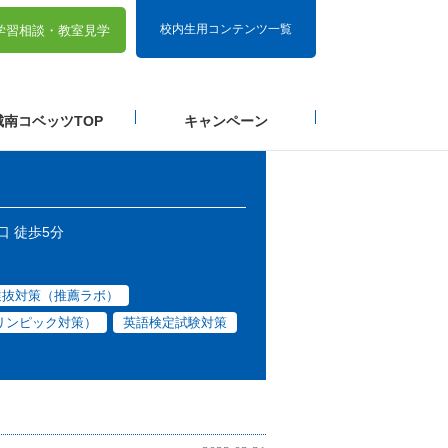
校内生用コンテンツ一覧
学習相談・
教室見学
城南コベッツTOP
キャンペーン
口 徒歩5分
選抜対策（推薦ラボ）
リンピック対策）
英語検定試験対策