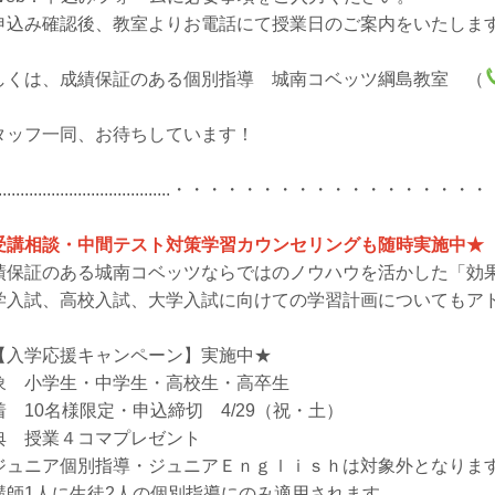
申込み確認後、教室よりお電話にて授業日のご案内をいたしま
しくは、成績保証のある個別指導 城南コベッツ綱島教室 （
。
タッフ一同、お待ちしています！
...........................................・・・・・・・
受講相談・中間テスト対策学習カウンセリングも随時実施中★
績保証のある城南コベッツならではのノウハウを活かした「効
学入試、高校入試、大学入試に向けての学習計画についてもア
【入学応援キャンペーン】実施中★
象 小学生・中学生・高校生・高卒生
着 10名様限定・申込締切 4/29（祝・土）
典 授業４コマプレゼント
ジュニア個別指導・ジュニアＥｎｇｌｉｓｈは対象外となりま
講師1人に生徒2人の個別指導にのみ適用されます。