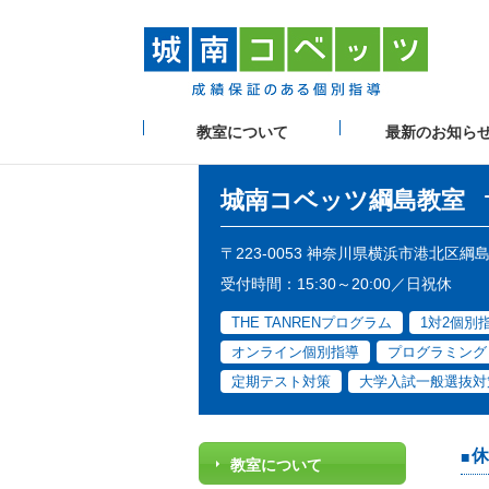
教室について
最新のお知ら
城南コベッツ
綱島教室
〒223-0053 神奈川県横浜市港北区
受付時間：15:30～20:00／日祝休
THE TANRENプログラム
1対2個別
オンライン個別指導
プログラミング
定期テスト対策
大学入試一般選抜対
休
教室について