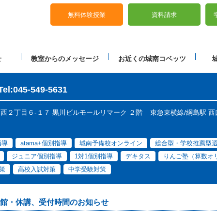
無料体験授業
資料請求
せ
教室からのメッセージ
お近くの城南コベッツ
Tel:045-549-5631
綱島西２丁目６-１７ 黒川ビルモールリマーク ２階
東急東横線/綱島駅 西
指導
atama+個別指導
城南予備校オンライン
総合型・学校推薦型
ジュニア個別指導
1対1個別指導
デキタス
りんご塾（算数オ
策
高校入試対策
中学受験対策
館・休講、受付時間のお知らせ