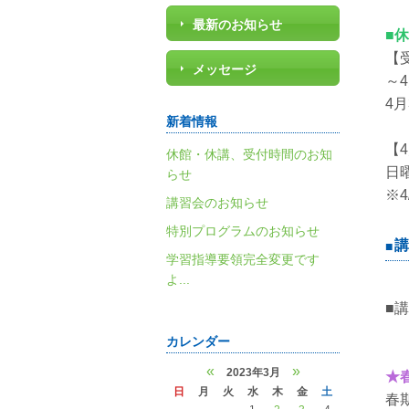
最新のお知らせ
■
【
メッセージ
～
4月
新着情報
【
休館・休講、受付時間のお知
日
らせ
※
講習会のお知らせ
特別プログラムのお知らせ
講
学習指導要領完全変更です
よ...
■
カレンダー
«
»
2023年3月
★
日
月
火
水
木
金
土
春