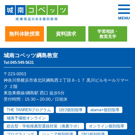
学習相談・
無料体験授業
資料請求
教室見学
城南コベッツ
綱島教室
Tel:045-549-5631
〒223-0053
神奈川県横浜市港北区綱島西２丁目６-１７ 黒川ビルモールリマー
ク ２階
東急東横線/綱島駅 西口 徒歩5分
受付時間：15:30～20:00／日祝休
THE TANRENプログラム
1対2個別指導
atama+個別指導
城南予備校オンライン
総合型・学校推薦型選抜対策（推薦ラボ）
オンライン個別指導
プログラミング
ジュニア個別指導
1対1個別指導