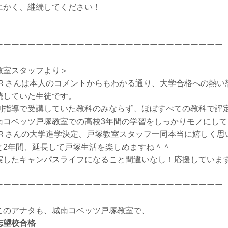
にかく、継続してください！
ーーーーーーーーーーーーーーーーーーーーーーーーーーーー
教室スタッフより＞
.Ｒさんは本人のコメントからもわかる通り、大学合格への熱い
続していた生徒です。
別指導で受講していた教科のみならず、ほぼすべての教科で評
南コベッツ戸塚教室での高校3年間の学習をしっかりモノにし
.Ｒさんの大学進学決定、戸塚教室スタッフ一同本当に嬉しく思
と2年間、延長して戸塚生活を楽しめますね＾＾
実したキャンパスライフになること間違いなし！応援していま
ーーーーーーーーーーーーーーーーーーーーーーーーーーーー
このアナタも、城南コベッツ戸塚教室で、
志望校合格