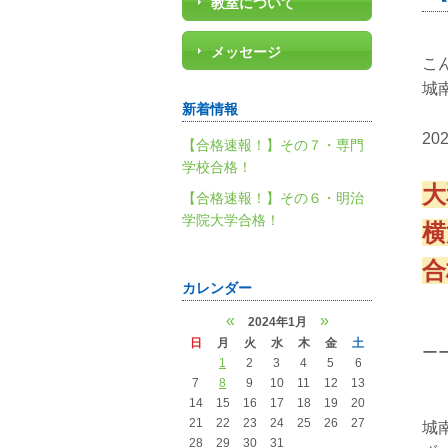
教室について
メッセージ
こ
城
新着情報
2
【合格速報！】その７・専門
学校合格！
大
【合格速報！】その６・明治
学院大学合格！
横
合
カレンダー
«
»
2024年1月
日
月
火
水
木
金
土
ー
1
2
3
4
5
6
7
8
9
10
11
12
13
14
15
16
17
18
19
20
21
22
23
24
25
26
27
城
28
29
30
31