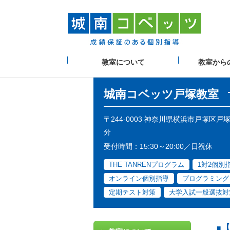
教室について
教室から
城南コベッツ
戸塚教室
〒244-0003 神奈川県横浜市戸塚区
分
受付時間：15:30～20:00／日祝休
THE TANRENプログラム
1対2個別
オンライン個別指導
プログラミング
定期テスト対策
大学入試一般選抜対
【