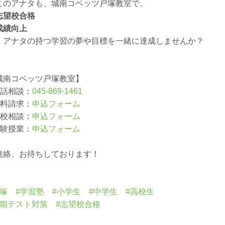
このアナタも、城南コベッツ戸塚教室で、
志望校合格
成績向上
、アナタの持つ学習の夢や目標を一緒に達成しませんか？
城南コベッツ戸塚教室】
電話相談：
045-869-1461
資料請求：
申込フォーム
来校相談：
申込フォーム
体験授業：
申込フォーム
連絡、お待ちしております！
戸塚 #学習塾 #小学生 #中学生 #高校生
定期テスト対策 #志望校合格