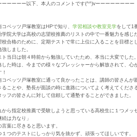
ーーーーーー以下、本人のコメントです(^^)vーーーーーーーー
南コベッツ戸塚教室はHPで知り、
学習相談や教室見学
をして1
治学院大学は高校の志望校推薦のリストの中で一番魅力を感じ
望校合格のために、定期テストで常に上位に入ることを目標と
勉強しました。
スト当日は朝４時前から勉強していたため、本当に大変でした
格した時は、今までの様々なプレッシャーから解放されて、心
す！
南コベッツ戸塚教室に通って良かったことは、講師の皆さんが
さることや、塾長が面談の時に進路についてよく考えてくださ
タッフの皆さんに対して信頼して通塾することができました。
れから指定校推薦で受験しようと思っている高校生に１つメッ
継続は力なり」
の言葉に尽きると思います。
つ１つのテストにしっかり気を抜かず、頑張ってほしいです。