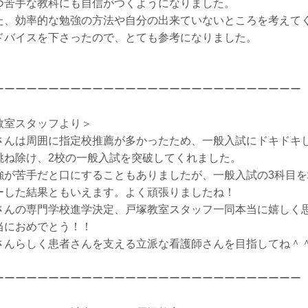
つ苦手な教科にも自信がつくようになりました。
た、効率的な勉強の方法や自分の出来ていないところを考えて
ドバイスを下さったので、とても参考になりました。
ーーーーーーーーーーーーーーーーーーーーーーーーーーーー
教室スタッフより＞
さんは周囲に指定校推薦が多かったため、一般入試にドキドキ
跳ね除け、2校の一般入試を突破してくれました。
強が苦手だと口にすることもありましたが、一般入試の3科目
ーした結果ともいえます。よく頑張りましたね！
さんの専門学校進学決定、戸塚教室スタッフ一同本当に嬉しく
当におめでとう！！
さんらしく患者さんを支える立派な看護師さんを目指してね＾
ーーーーーーーーーーーーーーーーーーーーーーーーーーーー