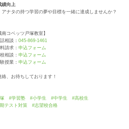
成績向上
、アナタの持つ学習の夢や目標を一緒に達成しませんか？
城南コベッツ戸塚教室】
電話相談：
045-869-1461
資料請求：
申込フォーム
来校相談：
申込フォーム
体験授業：
申込フォーム
連絡、お待ちしております！
戸塚 #学習塾 #小学生 #中学生 #高校生
定期テスト対策 #志望校合格