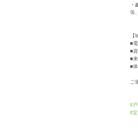
・
等
【
■
■
■
■
ご
#
#