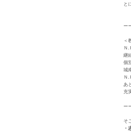
と
ー
＜
Ｎ
継
個
城
Ｎ
あ
充
ー
そ
・