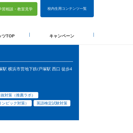
校内生用コンテンツ一覧
学習相談・
教室見学
ツTOP
キャンペーン
塚駅 横浜市営地下鉄/戸塚駅 西口 徒歩4
選抜対策（推薦ラボ）
リンピック対策）
英語検定試験対策