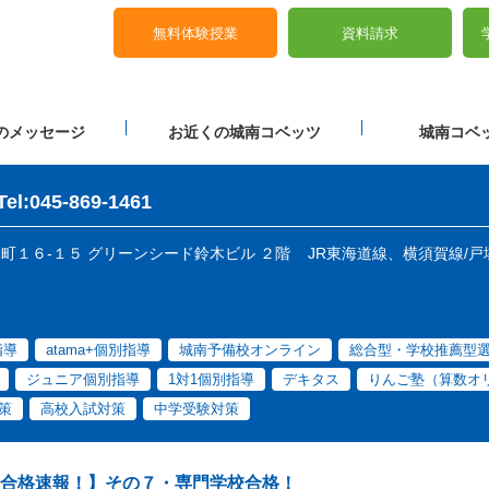
無料体験授業
資料請求
のメッセージ
お近くの城南コベッツ
城南コベッ
Tel:045-869-1461
戸塚町１６-１５ グリーンシード鈴木ビル ２階
JR東海道線、横須賀線/戸
指導
atama+個別指導
城南予備校オンライン
総合型・学校推薦型
ジュニア個別指導
1対1個別指導
デキタス
りんご塾（算数オ
策
高校入試対策
中学受験対策
合格速報！】その７・専門学校合格！