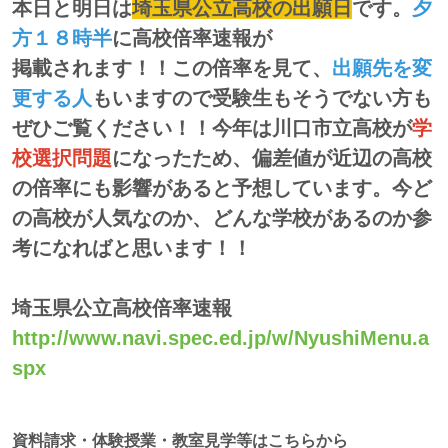
本日と明日は
埼玉県公立高校の出願日
です。
夕
方１８時半
に高校倍率速報が
掲載されます！！この倍率を見て、
出願先を変
更する人
もいますので受験生もそうでない方も
ぜひご覧ください！！今年は川口市立高校が
学
校選択問題
になったため、偏差値が近辺の高校
の倍率にも影響があると予想しています。今ど
の高校が人気なのか、どんな学校があるのか参
考になればと思います！！
埼玉県公立高校倍率速報
http://www.navi.spec.ed.jp/w/NyushiMenu.a
spx
資料請求・体験授業・教室見学等はこちらから