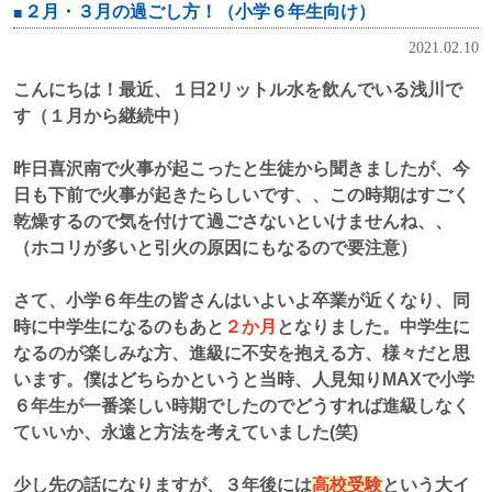
２月・３月の過ごし方！（小学６年生向け）
2021.02.10
こんにちは！最近、１日2リットル水を飲んでいる浅川で
す（１月から継続中）
昨日喜沢南で火事が起こったと生徒から聞きましたが、今
日も下前で火事が起きたらしいです、、この時期はすごく
乾燥するので気を付けて過ごさないといけませんね、、
（ホコリが多いと引火の原因にもなるので要注意）
さて、小学６年生の皆さんはいよいよ卒業が近くなり、同
時に中学生になるのもあと
２か月
となりました。中学生に
なるのが楽しみな方、進級に不安を抱える方、様々だと思
います。僕はどちらかというと当時、人見知りMAXで小学
６年生が一番楽しい時期でしたのでどうすれば進級しなく
ていいか、永遠と方法を考えていました(笑)
少し先の話になりますが、３年後には
高校受験
という大イ