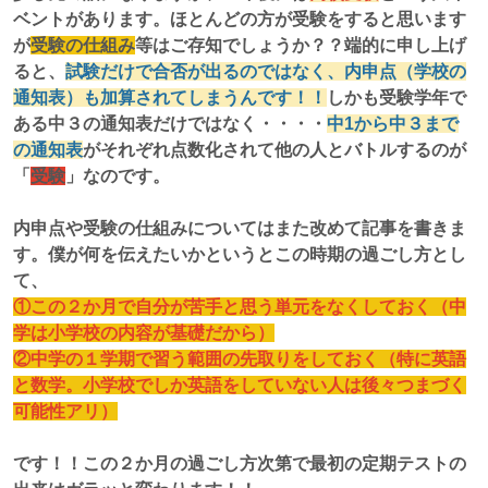
ベントがあります。ほとんどの方が受験をすると思います
が
受験の仕組み
等はご存知でしょうか？？端的に申し上げ
ると、
試験だけで合否が出るのではなく、内申点（学校の
通知表）も加算されてしまうんです！！
しかも受験学年で
ある中３の通知表だけではなく・・・・
中1から中３まで
の通知表
がそれぞれ点数化されて他の人とバトルするのが
「
受験
」なのです。
内申点や受験の仕組みについてはまた改めて記事を書きま
す。僕が何を伝えたいかというとこの時期の過ごし方とし
て、
①この２か月で自分が苦手と思う単元をなくしておく（中
学は小学校の内容が基礎だから）
②中学の１学期で習う範囲の先取りをしておく（特に英語
と数学。小学校でしか英語をしていない人は後々つまづく
可能性アリ）
です！！この２か月の過ごし方次第で最初の定期テストの