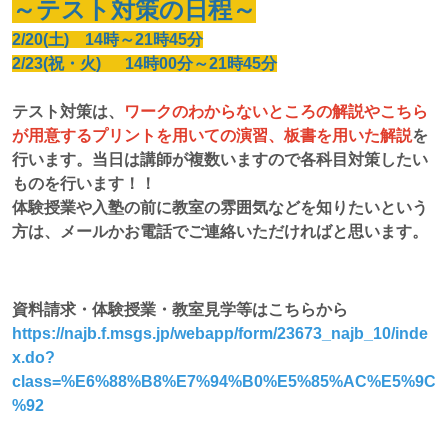
～テスト対策の日程～
2/20(土) 14時～21時45分
2/23(祝・火) 14時00分～21時45分
テスト対策は、
ワークのわからないところの解説やこちら
が用意するプリントを用いての演習、板書を用いた解説
を
行います。当日は講師が複数いますので各科目対策したい
ものを行います！！
体験授業や入塾の前に教室の雰囲気などを知りたいという
方は、メールかお電話でご連絡いただければと思います。
資料請求・体験授業・教室見学等はこちらから
https://najb.f.msgs.jp/webapp/form/23673_najb_10/inde
x.do?
class=%E6%88%B8%E7%94%B0%E5%85%AC%E5%9C
%92