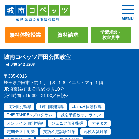
学習相談・
無料体験授業
資料請求
教室見学
城南コベッツ
戸田公園教室
Tel:048-242-3208
〒335-0016
埼玉県戸田市下前１丁目８-１６ ドエル・アイ １階
JR埼京線/戸田公園駅 徒歩10分
受付時間：15:30～21:00／日祝休
1対2個別指導
1対1個別指導
atama+個別指導
THE TANRENプログラム
城南予備校オンライン
オンライン個別指導
ジュニア個別指導
デキタス
定期テスト対策
英語検定試験対策
高校入試対策