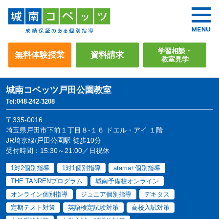
学習相談・
無料体験授業
資料請求
教室見学
城南コベッツ
戸田公園教室
Tel:048-242-3208
〒335-0016
埼玉県戸田市下前１丁目８-１６ ドエル・アイ １階
JR埼京線/戸田公園駅 徒歩10分
受付時間：15:30～21:00／日祝休
1対2個別指導
1対1個別指導
atama+個別指導
THE TANRENプログラム
城南予備校オンライン
オンライン個別指導
ジュニア個別指導
デキタス
定期テスト対策
英語検定試験対策
高校入試対策