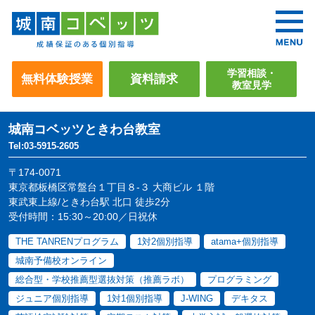
学習相談・
無料体験授業
資料請求
教室見学
城南コベッツ
ときわ台教室
Tel:03-5915-2605
〒174-0071
東京都板橋区常盤台１丁目８-３ 大商ビル １階
東武東上線/ときわ台駅 北口 徒歩2分
受付時間：15:30～20:00／日祝休
THE TANRENプログラム
1対2個別指導
atama+個別指導
城南予備校オンライン
総合型・学校推薦型選抜対策（推薦ラボ）
プログラミング
ジュニア個別指導
1対1個別指導
J-WING
デキタス