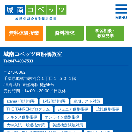
学習相談・
無料体験授業
資料請求
教室見学
城南コベッツ
東船橋教室
Tel:047-409-7533
〒273-0862
千葉県船橋市駿河台１丁目１-５０ １階
JR総武線 東船橋駅 徒歩5分
受付時間：14:00～20:00／日祝休
atama+個別指導
1対2個別指導
定期テスト対策
THE TANRENプログラム
ジュニア個別指導
1対1個別指導
デキタス個別指導
オンライン個別指導
大学入試一般選抜対策
英語検定試験対策