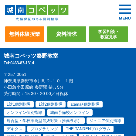
学習相談・
無料体験授業
資料請求
教室見学
城南コベッツ
秦野教室
Tel:0463-83-1314
〒257-0051
神奈川県秦野市今川町２-１０ １階
小田急小田原線 秦野駅 徒歩5分
受付時間：15:30～20:00／日祝休
1対1個別指導
1対2個別指導
atama+個別指導
オンライン個別指導
城南予備校オンライン
総合型・学校推薦型選抜対策（推薦ラボ）
ジュニア個別指導
デキタス
プログラミング
THE TANRENプログラム