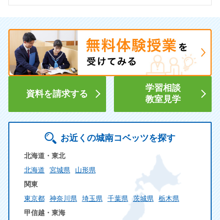
学習相談
資料を請求する
教室見学
お近くの城南コベッツを探す
北海道・東北
北海道
宮城県
山形県
関東
東京都
神奈川県
埼玉県
千葉県
茨城県
栃木県
甲信越・東海