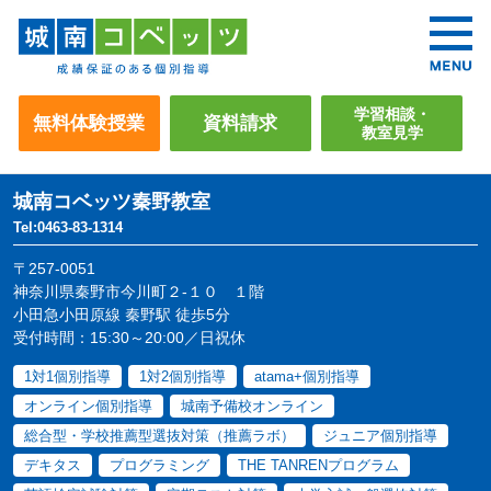
学習相談・
無料体験授業
資料請求
教室見学
城南コベッツ
秦野教室
Tel:0463-83-1314
〒257-0051
神奈川県秦野市今川町２-１０ １階
小田急小田原線 秦野駅 徒歩5分
受付時間：15:30～20:00／日祝休
1対1個別指導
1対2個別指導
atama+個別指導
オンライン個別指導
城南予備校オンライン
総合型・学校推薦型選抜対策（推薦ラボ）
ジュニア個別指導
デキタス
プログラミング
THE TANRENプログラム