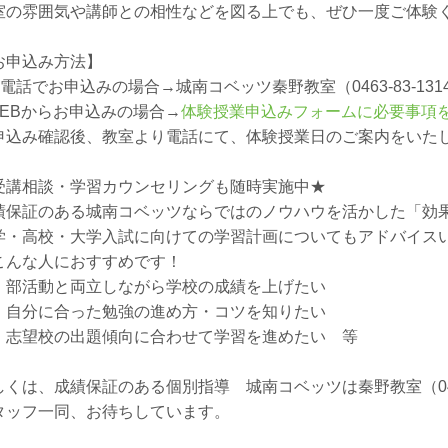
室の雰囲気や講師との相性などを図る上でも、ぜひ一度ご体験
お申込み方法】
お電話でお申込みの場合→城南コベッツ秦野教室（0463-83-131
WEBからお申込みの場合→
体験授業申込みフォームに必要事項
申込み確認後、教室より電話にて、体験授業日のご案内をいた
受講相談・学習カウンセリングも随時実施中★
績保証のある城南コベッツならではのノウハウを活かした「効
学・高校・大学入試に向けての学習計画についてもアドバイス
こんな人におすすめです！
部活動と両立しながら学校の成績を上げたい
自分に合った勉強の進め方・コツを知りたい
志望校の出題傾向に合わせて学習を進めたい 等
しくは、成績保証のある個別指導 城南コベッツは秦野教室（0463
タッフ一同、お待ちしています。