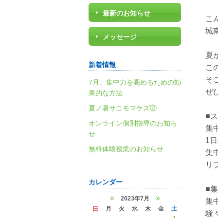
最新のお知らせ
こ
城
メッセージ
夏
新着情報
こ
そ
7月、集中力を高めるための効
ぜ
果的な方法
夏ノ暑サニモマケズ②
■
オンライン個別指導のお知ら
集
せ
1
無料体験授業のお知らせ
集
リ
カレンダー
■
«
»
2023年7月
集
日
月
火
水
木
金
土
騒