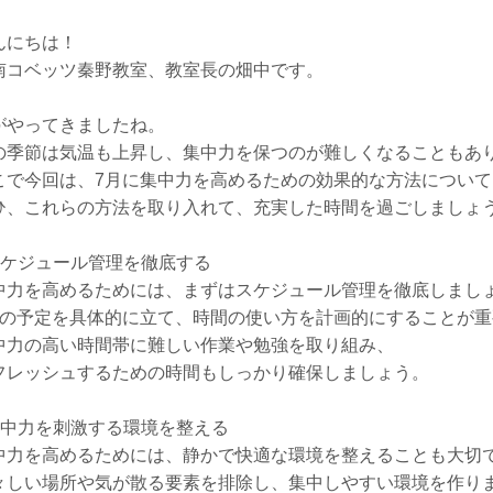
んにちは！
南コベッツ秦野教室、教室長の畑中です。
がやってきましたね。
の季節は気温も上昇し、集中力を保つのが難しくなることもあ
こで今回は、7月に集中力を高めるための効果的な方法につい
ひ、これらの方法を取り入れて、充実した時間を過ごしましょ
スケジュール管理を徹底する
中力を高めるためには、まずはスケジュール管理を徹底しまし
日の予定を具体的に立て、時間の使い方を計画的にすることが重
中力の高い時間帯に難しい作業や勉強を取り組み、
フレッシュするための時間もしっかり確保しましょう。
集中力を刺激する環境を整える
中力を高めるためには、静かで快適な環境を整えることも大切
々しい場所や気が散る要素を排除し、集中しやすい環境を作り