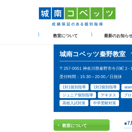
教室について
最新のお知ら
城南コベッツ
秦野教室
〒257-0051 神奈川県秦野市今川町２
受付時間：15:30～20:00／日祝休
1対1個別指導
1対2個別指導
at
ジュニア個別指導
デキタス
プロ
高校入試対策
中学受験対策
7
教室について