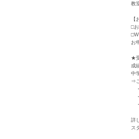
教
【
□
□
お
★
成
中
⇒
・
・
・
詳
ス