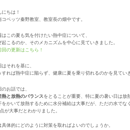
んにちは！
南コベッツ秦野教室、教室長の畑中です。
週はこの夏も気を付けたい熱中症について、
ぜ起こるのか、そのメカニズムを中心に見ていきました。
前回の更新はこちら！
回はそれを基に、
うすれば熱中症に陥らず、健康に夏を乗り切れるのかを見てい
回のお話では、
産熱と放熱のバランス
をとることが重要、特に夏の暑い日は放
汗をかいて放熱するために水分補給は大事だが、ただの水でな
2点が大事だとわかりました。
は具体的にどのように対策を取ればよいのでしょうか。