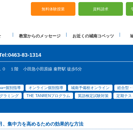
無料体験授業
資料請求
せ
教室からのメッセージ
お近くの城南コベッツ
Tel:0463-83-1314
-１０ １階
小田急小田原線 秦野駅 徒歩5分
ama+個別指導
オンライン個別指導
城南予備校オンライン
総合型・
グラミング
THE TANRENプログラム
英語検定試験対策
定期テス
月、集中力を高めるための効果的な方法