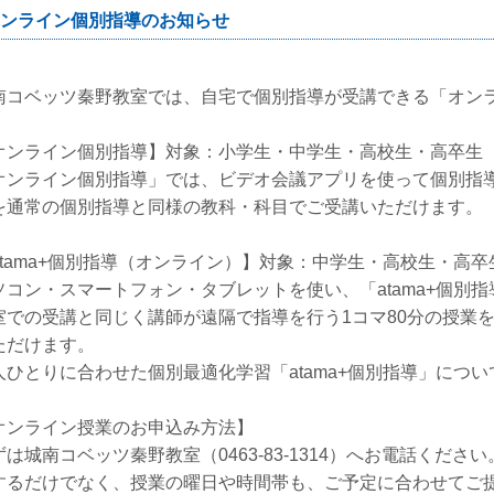
ンライン個別指導のお知らせ
南コベッツ秦野教室では、自宅で個別指導が受講できる「オン
オンライン個別指導】対象：小学生・中学生・高校生・高卒生
オンライン個別指導」では、ビデオ会議アプリを使って個別指導
を通常の個別指導と同様の教科・科目でご受講いただけます。
atama+個別指導（オンライン）】対象：中学生・高校生・高卒
ソコン・スマートフォン・タブレットを使い、「atama+個別
室での受講と同じく講師が遠隔で指導を行う1コマ80分の授業
ただけます。
人ひとりに合わせた個別最適化学習「atama+個別指導」につ
オンライン授業のお申込み方法】
ずは城南コベッツ秦野教室（0463-83-1314）へお電話くだ
するだけでなく、授業の曜日や時間帯も、ご予定に合わせてご