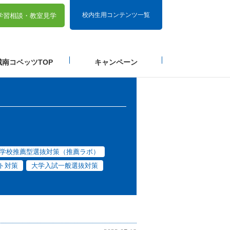
校内生用コンテンツ一覧
学習相談・
教室見学
城南コベッツTOP
キャンペーン
学校推薦型選抜対策（推薦ラボ）
ト対策
大学入試一般選抜対策