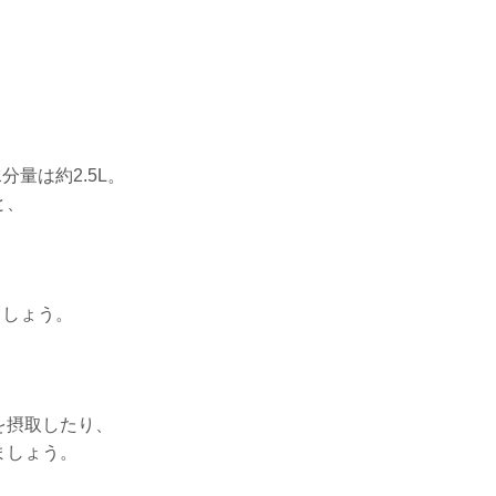
量は約2.5L。
と、
ましょう。
を摂取したり、
ましょう。