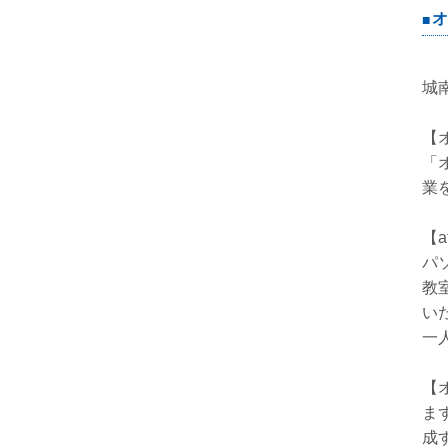
オ
城
【
「
業
【
パ
教
い
一
【
ま
成