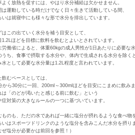
率よく放熱を促すには、やはり水分補給は欠かせません。
間は運動している時だけでなく日々生きて活動している間、
るいは就寝中にも様々な形で水分を排出しています。
ずはこの出ていく水分を補う目安として、
日1.2Lほどを目標に飲料を飲むとよいとされています。
生労働省によると、体重60kgの成人男性が1日あたりに必要な水分
のうち、食事で摂取する水分や、体内で生成される水分を除く
み水として必要な水分量は1.2L程度と言われています。
た飲むペースとしては、
5分から30分に一回、200ml～300mlほどを目安にこまめに飲み
れは「のどが渇いたと感じる前に飲む」という
中症対策の大きなルールの一つに基づいています。
むものも、ただの水であれば一緒に塩分が摂れるような食べ物
るいはスポーツドリンクのような塩分を含みこんだ水分を摂り
なぜ塩分が必要かは前回を参照！）