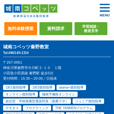
学習相談・
無料体験授業
資料請求
教室見学
城南コベッツ
秦野教室
Tel:0463-83-1314
〒257-0051
神奈川県秦野市今川町２-１０ １階
小田急小田原線 秦野駅 徒歩5分
受付時間：15:30～20:00／日祝休
1対1個別指導
1対2個別指導
atama+個別指導
オンライン個別指導
城南予備校オンライン
総合型・学校推薦型選抜対策（推薦ラボ）
ジュニア個別指導
デキタス
プログラミング
THE TANRENプログラム