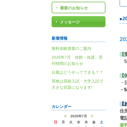
最新のお知らせ
2
メッセージ
新着情報
2
無料体験授業のご案内
【
2026年7月 休館・休講、受
5/
付時間のお知らせ
台風はどうやってできる？？
【
英検は高校入試・大学入試で
・
大きな武器になります!
・5
【
カレンダー
住
«
»
2026年7月
電
日
月
火
水
木
金
土
資