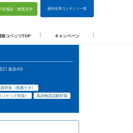
校内生用コンテンツ一覧
学習相談・
教室見学
城南コベッツTOP
キャンペーン
北口 徒歩4分
選抜対策（推薦ラボ）
リンピック対策）
英語検定試験対策