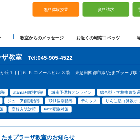
無料体験授業
資料請求
せ
教室からのメッセージ
お近くの城南コベッツ
ーザ教室
Tel:045-905-4522
美しが丘１丁目６-５ コメールビル ３階
東急田園都市線/たまプラーザ駅 
指導
atama+個別指導
城南予備校オンライン
総合型・学校推薦型
ジュニア個別指導
1対1個別指導
デキタス
りんご塾（算数オ
策
高校入試対策
中学受験対策
たまプラーザ教室のお知らせ