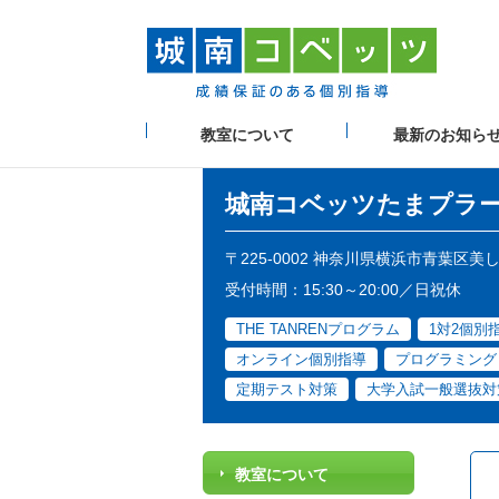
教室について
最新のお知ら
城南コベッツ
たまプラ
〒225-0002 神奈川県横浜市青葉区
受付時間：15:30～20:00／日祝休
THE TANRENプログラム
1対2個別
オンライン個別指導
プログラミング
定期テスト対策
大学入試一般選抜対
教室について