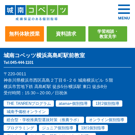
学習相談・
無料体験授業
資料請求
教室見学
城南コベッツ
横浜高島町駅前教室
Tel:045-444-1101
〒220-0011
神奈川県横浜市西区高島２丁目６-２６ 城南横浜ビル ５階
横浜市営地下鉄 高島町駅 徒歩5分/横浜駅 東口 徒歩8分
受付時間：15:30～20:00／日祝休
THE TANRENプログラム
atama+個別指導
1対2個別指導
城南予備校オンライン
総合型・学校推薦型選抜対策（推薦ラボ）
オンライン個別指導
プログラミング
ジュニア個別指導
1対1個別指導