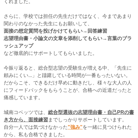
くれました。
さらに、学校では担任の先生だけではなく、今まであまり
関わりのなかった先生にもお願いして、
面接の想定質問を投げかけてもらい→回答練習
志望理由書・小論文の文章を添削してもらい→言葉のブラ
ッシュアップ
など徹底的にサポートしてもらいました。
今振り返ると、総合型志望の受験生が増える中、
「先生に
頼みにくい...」と躊躇している時間が一番もったいない。
だからこそ、できるだけ早めに動きだし、様々な大人の人
にフィードバックをもらうことが、合格への近道だったと
痛感しています。
城南コベッツでは、
総合型選抜の志望理由書・自己PRの書
き方
から、面接練習
までしっかりサポートしています。
自分一人では気づけなかった
"強み"
を一緒に見つけられた
から、私も合格できました。