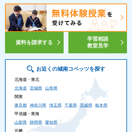
学習相談
資料を請求する
教室見学
お近くの城南コベッツを探す
北海道・東北
北海道
宮城県
山形県
関東
東京都
神奈川県
埼玉県
千葉県
茨城県
栃木県
甲信越・東海
山梨県
静岡県
愛知県
近畿