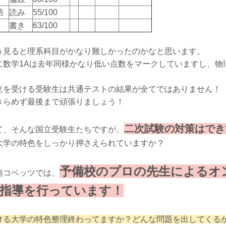
語
読み
55/100
書き
63/100
う見ると理系科目がかなり難しかったのかなと思います。
に数学1Aは去年同様かなり低い点数をマークしていますし、物
！
立を受ける受験生は共通テストの結果が全てではありません！
きらめず最後まで頑張りましょう！
二次試験の対策はでき
て、そんな国立受験生たちですが、
大学の特色をしっかり押さえられていますか？
予備校のプロの先生によるオ
南コベッツでは、
指導を行っています！
ける大学の特色整理終わってますか？どんな問題を出してくる