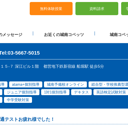
無料体験授業
資料請求
のメッセージ
お近くの城南コベッツ
城南コベッ
Tel:03-5667-5015
目１５-７ 深江ビル１階
都営地下鉄新宿線 船堀駅 徒歩5分
指導
atama+個別指導
城南予備校オンライン
総合型・学校推薦型
ジュニア個別指導
1対1個別指導
デキタス
英語検定試験対策
中学受験対策
通テストお疲れ様でした！