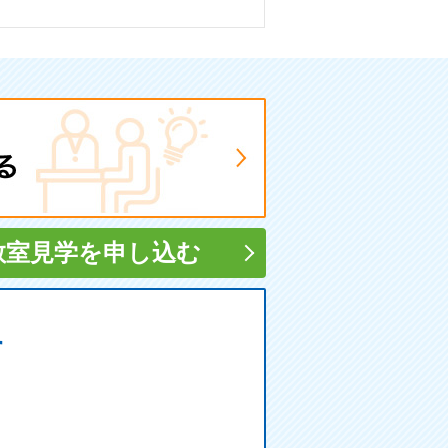
教室見学
を申し込む
す