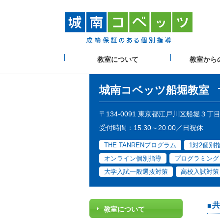
教室について
教室から
城南コベッツ
船堀教室
〒134-0091 東京都江戸川区船堀３丁
受付時間：15:30～20:00／日祝休
THE TANRENプログラム
1対2個別
オンライン個別指導
プログラミング
大学入試一般選抜対策
高校入試対策
共
教室について