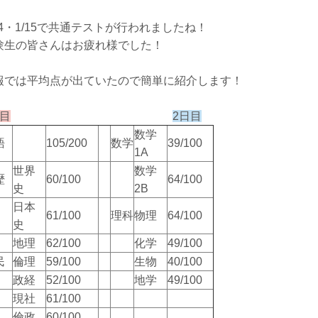
/14・1/15で共通テストが行われましたね！
験生の皆さんはお疲れ様でした！
報では平均点が出ていたので簡単に紹介します！
日目
2日目
数学
語
105/200
数学
39/100
1A
世界
数学
歴
60/100
64/100
史
2B
日本
61/100
理科
物理
64/100
史
地理
62/100
化学
49/100
民
倫理
59/100
生物
40/100
政経
52/100
地学
49/100
現社
61/100
倫政
60/100