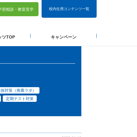
校内生用コンテンツ一覧
学習相談・
教室見学
ツTOP
キャンペーン
選抜対策（推薦ラボ）
定期テスト対策