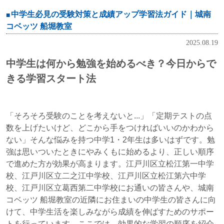
中学生必見の受験対策と成績アップ学習法ガイド｜城南
コベッツ 船堀教室
2025.08.19
中学生は何から勉強を始めるべき？今日からで
きる学習スタート法
「そろそろ受験のことを考えないと...」「定期テストの点
数を上げたいけど、どこから手をつければいいのかわから
ない」そんな悩みを持つ中学1・2年生は多いはずです。勉
強は思いついたときにやみくもに始めるより、正しい順序
で進めた方が効果が高まります。江戸川区立松江第一中学
校、江戸川区立二之江中学校、江戸川区立松江第六中学
校、江戸川区立葛西第二中学校にお通いの皆さんや、城南
コベッツ 船堀教室の近隣にお住まいの中学生の皆さんに向
けて、中学生活を楽しみながら成績を伸ばすためのサポー
トを行っています。ここでは、効果的な学習の順序を紹介