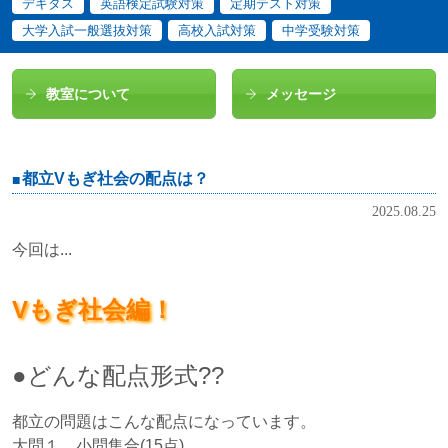
デキタス
英語検定試験対策
定期テスト対策
大学入試一般選抜対策
高校入試対策
中学受験対策
教室について
メッセージ
都立Vもぎ社会の配点は？
2025.08.25
今回は...
Vもぎ社会編！
●どんな配点形式??
都立の問題はこんな配点になっています。
大問１ 小問集合(15点)