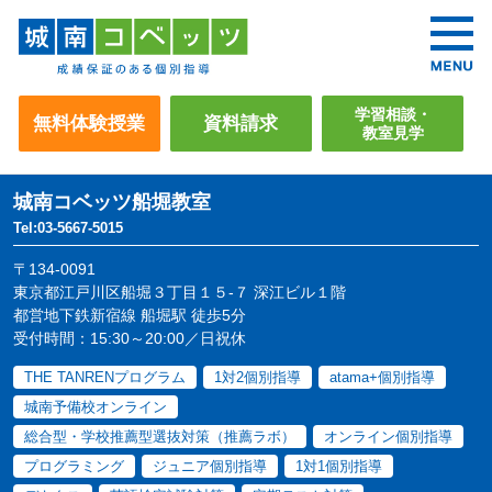
学習相談・
無料体験授業
資料請求
教室見学
城南コベッツ
船堀教室
Tel:03-5667-5015
〒134-0091
東京都江戸川区船堀３丁目１５-７ 深江ビル１階
都営地下鉄新宿線 船堀駅 徒歩5分
受付時間：15:30～20:00／日祝休
THE TANRENプログラム
1対2個別指導
atama+個別指導
城南予備校オンライン
総合型・学校推薦型選抜対策（推薦ラボ）
オンライン個別指導
プログラミング
ジュニア個別指導
1対1個別指導