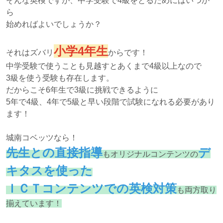
そんな英検ですが、中学受験で4級をとるためにはいつか
ら
始めればよいでしょうか？
小学4年生
それはズバリ
からです！
中学受験で使うことも見越すとあくまで4級以上なので
3級を使う受験も存在します。
だからこそ6年生で3級に挑戦できるように
5年で4級、4年で5級と早い段階で試験になれる必要があり
ます！
城南コベッツなら！
先生との直接指導
デ
もオリジナルコンテンツの
キタスを使った
ＩＣＴコンテンツでの英検対策
も両方取り
揃えています！