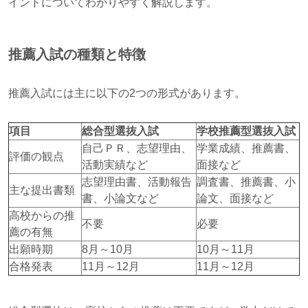
イントについてわかりやすく解説します。
推薦入試の種類と特徴
推薦入試には主に以下の2つの形式があります。
項目
総合型選抜入試
学校推薦型選抜入試
自己ＰＲ、志望理由、
学業成績、推薦書、
評価の観点
活動実績など
面接など
志望理由書、活動報告
調査書、推薦書、小
主な提出書類
書、小論文など
論文、面接など
高校からの推
不要
必要
薦の有無
出願時期
8月～10月
10月～11月
合格発表
11月～12月
11月～12月