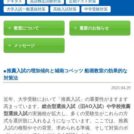
デキタス
英語検定試験対策
定期テスト対策
大学入試一般選抜対策
高校入試対策
中学受験対策
教室について
最新のお知らせ
メッセージ
推薦入試の増加傾向と城南コベッツ 船堀教室の効果的な
対策法
2025.04.29
近年、大学受験において「推薦入試」の重要性がますます
高まっています。
総合型選抜入試（旧AO入試）や学校推薦
型選抜入試
の実施校が拡大し、多くの受験生がこれらの方
式を選択肢に入れるようになっています。ここでは、推薦
入試の種類やその背景、求められる準備、そして対策のポ