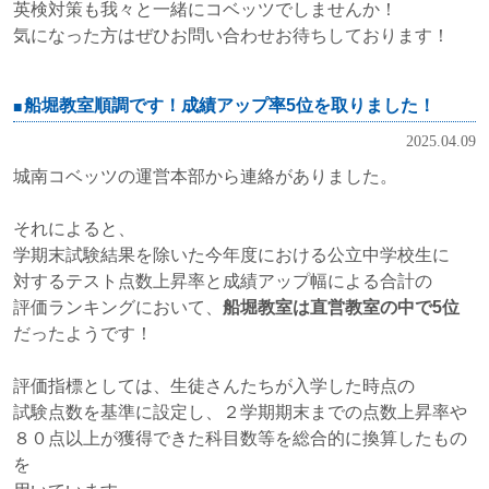
英検対策も我々と一緒にコベッツでしませんか！
気になった方はぜひお問い合わせお待ちしております！
船堀教室順調です！成績アップ率5位を取りました！
2025.04.09
城南コベッツの運営本部から連絡がありました。
それによると、
学期末試験結果を除いた今年度における公立中学校生に
対するテスト点数上昇率と成績アップ幅による合計の
評価ランキングにおいて、
船堀教室は直営教室の
中で5位
だったようです！
評価指標としては、生徒さんたちが入学した時点の
試験点数を基準に設定し、２学期期末までの点数上昇率や
８０点以上が獲得できた科目数等を総合的に換算したもの
を