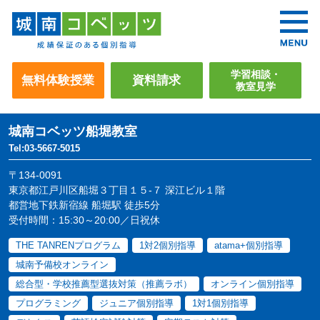
学習相談・
無料体験授業
資料請求
教室見学
城南コベッツ
船堀教室
Tel:03-5667-5015
〒134-0091
東京都江戸川区船堀３丁目１５-７ 深江ビル１階
都営地下鉄新宿線 船堀駅 徒歩5分
受付時間：15:30～20:00／日祝休
THE TANRENプログラム
1対2個別指導
atama+個別指導
城南予備校オンライン
総合型・学校推薦型選抜対策（推薦ラボ）
オンライン個別指導
プログラミング
ジュニア個別指導
1対1個別指導