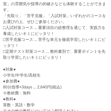
室」の雰囲気や指導の的確さなども体験することができま
す。
「先取り」「苦手克服」「入試対策」いずれかのコースを
お選びの上、ぜひご参加ください。
□入試対策コース ... 重要項目の総整理を通じて、実践力を
養成したいキミにピッタリ！
□苦手克服コース ... 苦手な単元を徹底学習したいキミにピ
ッタリ！
□定期テスト対策コース ... 教科書別で、重要ポイントを先
取り学習したいキミにピッタリ！
●対象●
小学生/中学生/高校生
●参加費●
80分指導×3days ... 2,640円(税込)
※教材費：無料
●教科●
算数・英語・数学
※その他の教科についてはご相談ください