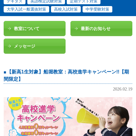
デキタス
英語検定試験対策
定期テスト対策
大学入試一般選抜対策
高校入試対策
中学受験対策
教室について
最新のお知らせ
メッセージ
【新高1生対象】船堀教室：高校進学キャンペーン!!【期
間限定】
2026.02.19