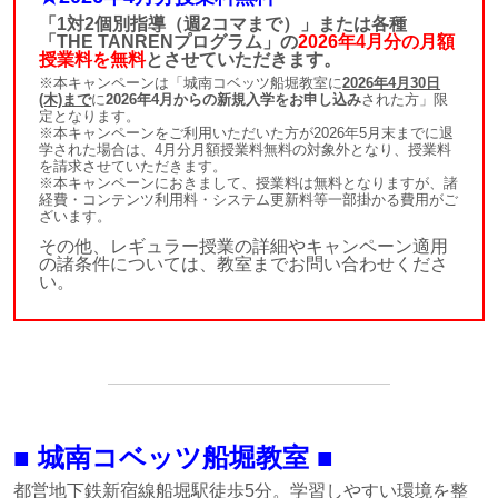
「1対2個別指導（週2コマまで）」または各種
「THE TANRENプログラム」の
2026年4月分の月額
授業料を無料
とさせていただきます。
※本キャンペーンは「城南コベッツ船堀教室に
2026年4月30日
(木)まで
に
2026年4月からの新規入学をお申し込み
された方」限
定となります。
※本キャンペーンをご利用いただいた方が2026年5月末までに退
学された場合は、4月分月額授業料無料の対象外となり、授業料
を請求させていただきます。
※本キャンペーンにおきまして、授業料は無料となりますが、諸
経費・コンテンツ利用料・システム更新料等一部掛かる費用がご
ざいます。
その他、レギュラー授業の詳細やキャンペーン適用
の諸条件については、教室までお問い合わせくださ
い。
■ 城南コベッツ船堀教室 ■
都営地下鉄新宿線船堀駅徒歩5分。学習しやすい環境を整