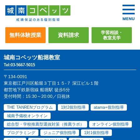
学習相談・
無料体験授業
資料請求
教室見学
城南コベッツ
船堀教室
Tel:03-5667-5015
〒134-0091
東京都江戸川区船堀３丁目１５-７ 深江ビル１階
都営地下鉄新宿線 船堀駅 徒歩5分
受付時間：15:30～20:00／日祝休
THE TANRENプログラム
1対2個別指導
atama+個別指導
城南予備校オンライン
総合型・学校推薦型選抜対策（推薦ラボ）
オンライン個別指導
プログラミング
ジュニア個別指導
1対1個別指導