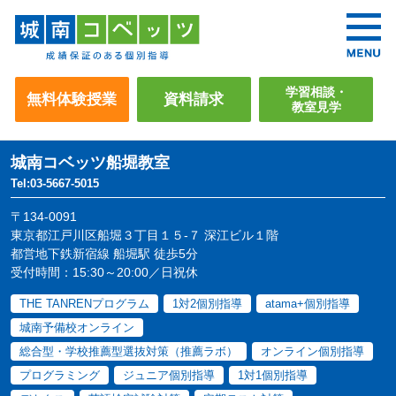
学習相談・
無料体験授業
資料請求
教室見学
城南コベッツ
船堀教室
Tel:03-5667-5015
〒134-0091
東京都江戸川区船堀３丁目１５-７ 深江ビル１階
都営地下鉄新宿線 船堀駅 徒歩5分
受付時間：15:30～20:00／日祝休
THE TANRENプログラム
1対2個別指導
atama+個別指導
城南予備校オンライン
総合型・学校推薦型選抜対策（推薦ラボ）
オンライン個別指導
プログラミング
ジュニア個別指導
1対1個別指導