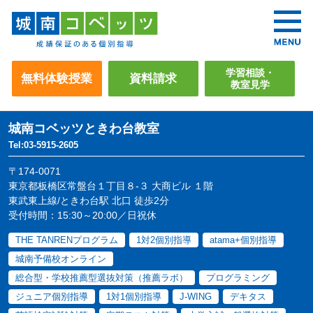
学習相談・
無料体験授業
資料請求
教室見学
城南コベッツ
ときわ台教室
Tel:03-5915-2605
〒174-0071
東京都板橋区常盤台１丁目８-３ 大商ビル １階
東武東上線/ときわ台駅 北口 徒歩2分
受付時間：15:30～20:00／日祝休
THE TANRENプログラム
1対2個別指導
atama+個別指導
城南予備校オンライン
総合型・学校推薦型選抜対策（推薦ラボ）
プログラミング
ジュニア個別指導
1対1個別指導
J-WING
デキタス