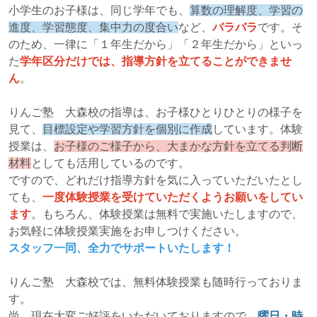
小学生のお子様は、同じ学年でも、
算数の理解度、学習の
進度、学習態度、集中力の度合い
など、
バラバラ
です。そ
のため、一律に「１年生だから」「２年生だから」といっ
た
学年区分だけでは、指導方針を立てることができませ
ん
。
りんご塾 大森校の指導は、お子様ひとりひとりの様子を
見て、
目標設定や学習方針を個別に作成
しています。体験
授業は、
お子様のご様子から、大まかな方針を立てる判断
材料
としても活用しているのです。
ですので、どれだけ指導方針を気に入っていただいたとし
ても、
一度体験授業を受けていただくようお願いをしてい
ます
。もちろん、体験授業は無料で実施いたしますので、
お気軽に体験授業実施をお申しつけください。
スタッフ一同、全力でサポートいたします！
りんご塾 大森校では、無料体験授業も随時行っておりま
す。
尚、現在大変ご好評をいただいておりますので、
曜日・時