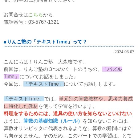
お問合せは
こちら
から
電話番号：03-5767-1321
りんご塾の「テキストTime」って？
2024.06.03
こんにちは！りんご塾 大森校です。
前回は、りんご塾の３つのパートのうちの、
「パズル
Time」
についてお話をしました。
今回は、
「テキストTime」
についてお話しします。
「テキストTime」
では、
単元別の算数教材や、思考力養成
に特化した教材
を使って学習を行います。
料理をするためには、道具の使い方を知らないといけない
ように、
算数の基礎知識（ルール）
を知らないことには、
算数オリンピックに代表されるような、算数の難問には立
ち向かえません。そのため、このパートでの学習は、とて