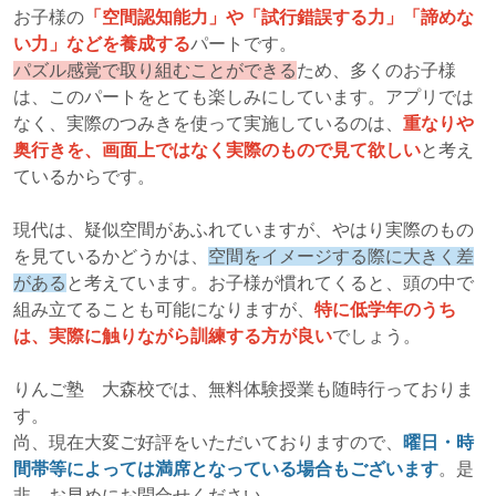
お子様の
「空間認知能力」や「試行錯誤する力」「諦めな
い力」などを養成する
パートです。
パズル感覚で取り組むことができる
ため、多くのお子様
は、このパートをとても楽しみにしています。アプリでは
なく、実際のつみきを使って実施しているのは、
重なりや
奥行きを、画面上ではなく実際のもので見て欲しい
と考え
ているからです。
現代は、疑似空間があふれていますが、やはり実際のもの
を見ているかどうかは、
空間をイメージする際に大きく差
がある
と考えています。お子様が慣れてくると、頭の中で
組み立てることも可能になりますが、
特に低学年のうち
は、実際に触りながら訓練する方が良い
でしょう。
りんご塾 大森校では、無料体験授業も随時行っておりま
す。
尚、現在大変ご好評をいただいておりますので、
曜日・時
間帯等によっては満席となっている場合もございます
。是
非、お早めにお問合せください。