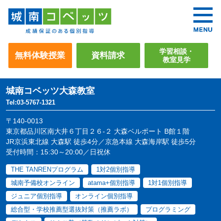
学習相談・
無料体験授業
資料請求
教室見学
城南コベッツ
大森教室
Tel:03-5767-1321
〒140-0013
東京都品川区南大井６丁目２６-２ 大森ベルポート B館１階
JR京浜東北線 大森駅 徒歩4分／京急本線 大森海岸駅 徒歩5分
受付時間：15:30～20:00／日祝休
THE TANRENプログラム
1対2個別指導
城南予備校オンライン
atama+個別指導
1対1個別指導
ジュニア個別指導
オンライン個別指導
総合型・学校推薦型選抜対策（推薦ラボ）
プログラミング