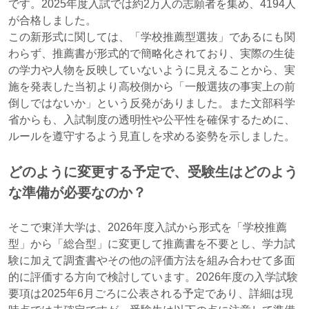
です。2025年度入試では約2万人の志願者を集め、4194人
が合格しました。
この新形式に関しては、「学校推薦型選抜」であるにも関
わらず、推薦書が形式的で簡略化されており、実際の生徒
の学力や人物を反映していないように見えることから、実
施を発表した当初より高校側から「一般選抜の事実上の前
倒しではないか」という反発がありました。また文部科学
省からも、入試制度の透明性や公平性を確保するために、
ルールを遵守するよう見直しを求める姿勢を示しました。
どのように変更する予定で、受験生はどのよう
な準備が必要なのか？
そこで東洋大学は、2026年度入試から形式を「学校推薦
型」から「総合型」に変更して推薦書を不要とし、学力試
験に加えて調査書やその他の評価方法を組み合わせて多面
的に評価する方向で検討しています。2026年度の入学試験
要項は2025年6月ごろに公表される予定であり、詳細は現