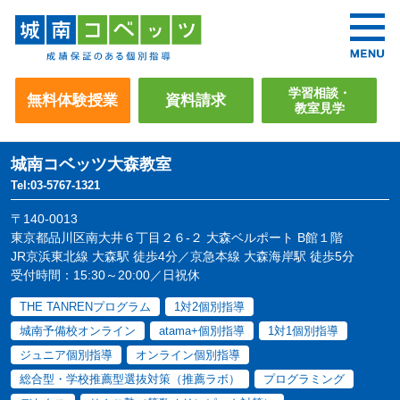
学習相談・
無料体験授業
資料請求
教室見学
城南コベッツ
大森教室
Tel:03-5767-1321
〒140-0013
東京都品川区南大井６丁目２６-２ 大森ベルポート B館１階
JR京浜東北線 大森駅 徒歩4分／京急本線 大森海岸駅 徒歩5分
受付時間：15:30～20:00／日祝休
THE TANRENプログラム
1対2個別指導
城南予備校オンライン
atama+個別指導
1対1個別指導
ジュニア個別指導
オンライン個別指導
総合型・学校推薦型選抜対策（推薦ラボ）
プログラミング