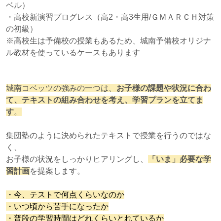
ベル）
・高校新演習プログレス（高2・高3生用/ＧＭＡＲＣＨ対策
の初級）
※高校生は予備校の授業もあるため、城南予備校オリジナ
ル教材を使っているケースもあります
城南コベッツの強みの一つは、
お子様の課題や状況に合わ
て、テキストの組み合わせを考え、学習プランを立てま
す
。
集団塾のように決められたテキストで授業を行うのではな
く、
お子様の状況をしっかりヒアリングし、
「いま」必要な学
習計画
を提案します。
・今、テストで何点くらいなのか
・いつ頃から苦手になったか
・普段の学習時間はどれくらいとれているか