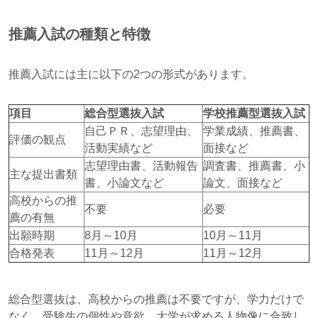
推薦入試の種類と特徴
推薦入試には主に以下の2つの形式があります。
項目
総合型選抜入試
学校推薦型選抜入試
自己ＰＲ、志望理由、
学業成績、推薦書、
評価の観点
活動実績など
面接など
志望理由書、活動報告
調査書、推薦書、小
主な提出書類
書、小論文など
論文、面接など
高校からの推
不要
必要
薦の有無
出願時期
8月～10月
10月～11月
合格発表
11月～12月
11月～12月
総合型選抜は、高校からの推薦は不要ですが、学力だけで
なく、受験生の個性や意欲、大学が求める人物像に合致し