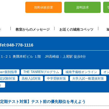
無料体験授業
資料請求
せ
教室からのメッセージ
お近くの城南コベッツ
Tel:048-778-1116
１１-２１ 奥隅本町ビル １階
JR高崎線：上尾駅 徒歩8分
ama+個別指導
THE TANRENプログラム
城南予備校オンライン
オ
定試験対策
高校入試対策
中学受験対策
大学入試一般選抜対策
）
定期テスト対策】テスト前の優先順位を考えよう