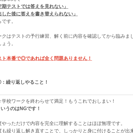
定期テストでは答えを見れない」
出した後に答えを書き替えられない」
らです。
ークはテストの予行練習、解く前に内容を確認してから臨みま
しょう。
スト本番で◎であれば全く問題ありません！
②
：繰り返しやること！
々学校ワークを終わらせて満足！もうこれでおしまい！
.というのはNGです！
度やっただけで内容を完全に理解することはほぼ無理です。
度も繰り返し解き直すことで、しっかりと身に付けることが出