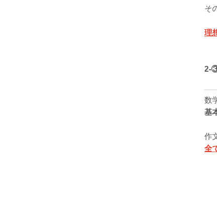
そ
理
2-
数
基
作
全