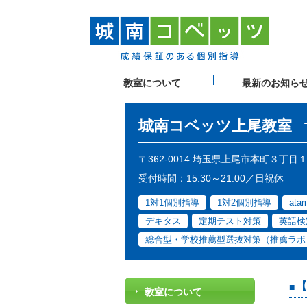
教室について
最新のお知ら
城南コベッツ
上尾教室
〒362-0014 埼玉県上尾市本町３丁目
受付時間：15:30～21:00／日祝休
1対1個別指導
1対2個別指導
at
デキタス
定期テスト対策
英語検
総合型・学校推薦型選抜対策（推薦ラボ
【
教室について