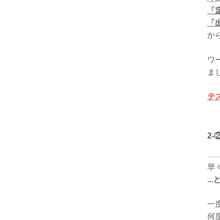
「
「
か
ワ
ま
テ
2-
早
..
一
何