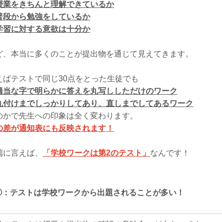
授業をきちんと理解できているか
普段から勉強をしているか
学習に対する意欲は十分か
ど、本当に多くのことが提出物を通じて見えてきます。
えばテストで同じ30点をとった生徒でも
適当な字で明らかに答えを丸写ししただけのワーク
丸付けまでしっかりしてあり、直しまでしてあるワーク
のかで先生への印象は全く変わります。
の差が通知表にも反映されます！
端に言えば、
「学校ワークは第2のテスト」
なんです！
-②：テストは学校ワークから出題されることが多い！