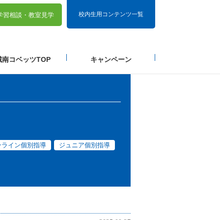
校内生用コンテンツ一覧
学習相談・
教室見学
城南コベッツTOP
キャンペーン
ンライン個別指導
ジュニア個別指導