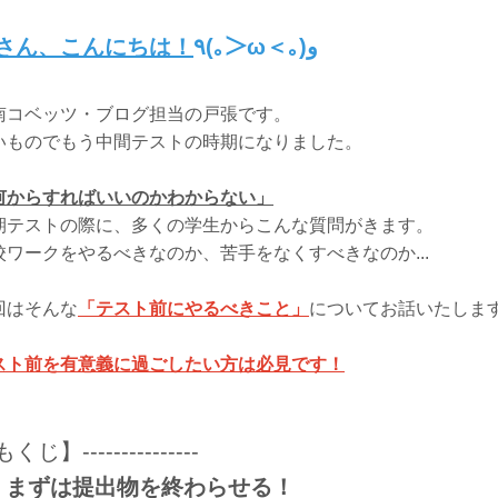
さん、こんにちは！
٩(｡＞ω＜｡)و
南コベッツ・ブログ担当の戸張です。
いものでもう中間テストの時期になりました。
何からすればいいのかわからない」
期テストの際に、多くの学生からこんな質問がきます。
校ワークをやるべきなのか、苦手をなくすべきなのか...
回はそんな
「テスト前にやるべきこと」
についてお話いたしま
スト前を有意義に過ごしたい方は必見です！
くじ】---------------
：まずは提出物を終わらせる！