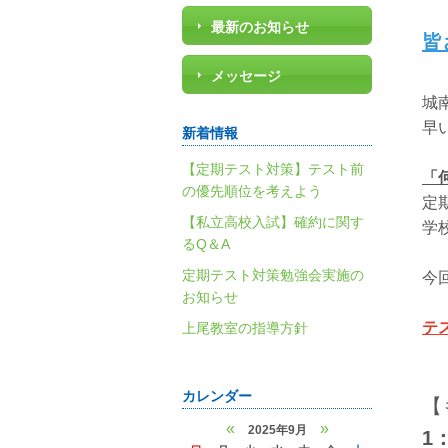
最新のお知らせ
皆
メッセージ
城
早
新着情報
【定期テスト対策】テスト前
「
の優先順位を考えよう
定
【私立高校入試】確約に関す
学
るQ＆A
定期テスト対策勉強会実施の
今
お知らせ
テ
上尾教室の指導方針
カレンダー
【も
«
»
2025年9月
1