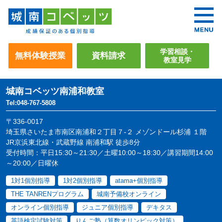
学習相談・
無料体験授業
資料請求
教室見学
城南コベッツ
南浦和教室
Tel:048-767-5808
〒336-0017
埼玉県さいたま市南区南浦和２丁目７-２ メゾンドール杉浦 １階
JR京浜東北線・武蔵野線 南浦和駅 徒歩8分
受付時間：平日15:30～21:30／土曜10:00～18:30／講習期間14:00
～20:00／日曜休
1対1個別指導
1対2個別指導
atama+個別指導
THE TANRENプログラム
城南予備校オンライン
オンライン個別指導
ジュニア個別指導
デキタス
英語検定試験対策
りんご塾（算数オリンピック対策）