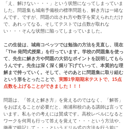
「え、解けない・・・」という状態になってしまっていま
した。問題集も城南予備校の標準問題も、解き方は一緒な
んです。ですが、問題の出され方や数字を変えられただけ
で、あれってなる。そしてテストでは点数が取れな
い・・・そんな状態に陥ってしまっていました。
この生徒は、城南コベッツでは勉強の方法を見直し、現在
「The 発問式授業」を行っています。学校の問題集を使っ
て、先生に解き方や問題の大切なポイントを説明してもら
うんです。先生は深く深く掘り下げていって、本質的な理
解まで持っていく。そして、そのあとに問題集に取り組む
という形をとったことで、
実際1学期期末テストで、15点
点数を上げることができました！！！
問題は、「答えと解き方」を覚えるのではなく、「解答」
をおぼえることが必要だと、南浦和校のある講師は言って
います。私もその考えには賛成です。高校レベルになると
ワークを何周も行って答えを覚えて・・・という方法や、
徹夜で暗記して・・・というドリル式の方法を行う前に、