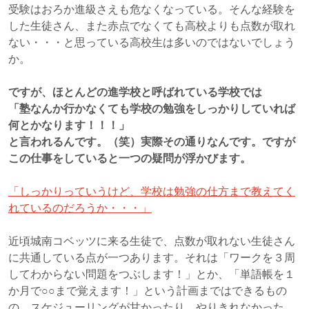
受験はおろか進級さえも危なくなっている。そんな経験を
した生徒さん、また赤点でなくても高校よりも点数が取れ
ない・・・と思っている高校生は多いのではないでしょう
か。
ですが、ほとんどの進学校と呼ばれている学校では
「塾なんか行かなくても学校の勉強をしっかりしていれば
何とかなります！！！」
と言われるんです。（笑）実際その通りなんです。ですが
この仕事をしていると一つの疑問が浮かびます。
「しっかりっていうけど、学校は勉強の仕方まで教えてく
れているのだろうか・・・」
近頃城南コベッツに来る生徒で、点数が取れない生徒さん
に共通している点が一つあります。それは「ワークを３周
してわからない問題をつぶします！」とか、「単語帳を１
か月で○○まで覚えます！」という計画まではできるもの
の、スケジューリングが甘かったり、やりきれなかった