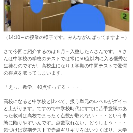
（14:10～の授業の様子です。みんながんばってますよ～）
さて今回ご紹介するのは６月～入塾したＡさんです。Ａさ
んは中学校の学校のテストでは常に50位以内に入る優秀な
生徒なのですが、高校生になり１学期の中間テストで驚愕
の得点を取ってしまいます。
「えっ、数学、40点切ってる・・・」
高校になると中学校と比べて、扱う単元のレベルがグイっ
と上がります。ですので中学校時代にすでに苦手意識のあ
った教科は高校でまったく点数が取れない・・・という事
態に陥りやすいんです。点数取れない、どうしよう・・・
気づけば定期テストで赤点ギリギリをはいつくばり、大学