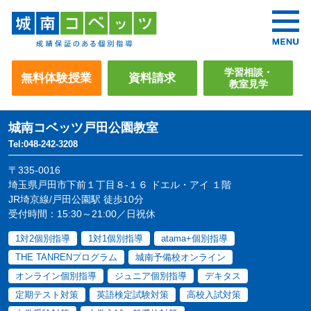
学習相談・
無料体験授業
資料請求
教室見学
城南コベッツ
戸田公園教室
Tel:048-242-3208
〒335-0016
埼玉県戸田市下前１丁目８-１６ ドエル・アイ １階
JR埼京線/戸田公園駅 徒歩10分
受付時間：15:30～21:00／日祝休
1対2個別指導
1対1個別指導
atama+個別指導
THE TANRENプログラム
城南予備校オンライン
オンライン個別指導
ジュニア個別指導
デキタス
定期テスト対策
英語検定試験対策
高校入試対策