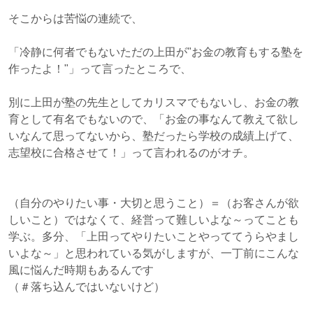
そこからは苦悩の連続で、
「冷静に何者でもないただの上田が"お金の教育もする塾を
作ったよ！"」って言ったところで、
別に上田が塾の先生としてカリスマでもないし、お金の教
育として有名でもないので、「お金の事なんて教えて欲し
いなんて思ってないから、塾だったら学校の成績上げて、
志望校に合格させて！」って言われるのがオチ。
（自分のやりたい事・大切と思うこと）＝（お客さんが欲
しいこと）ではなくて、経営って難しいよな～ってことも
学ぶ。多分、「上田ってやりたいことやっててうらやまし
いよな～」と思われている気がしますが、一丁前にこんな
風に悩んだ時期もあるんです
（＃落ち込んではいないけど）