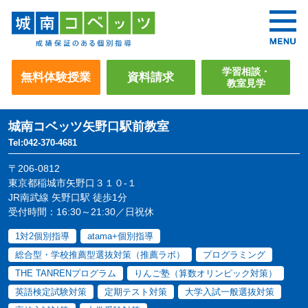
学習相談・
無料体験授業
資料請求
教室見学
城南コベッツ
矢野口駅前教室
Tel:042-370-4681
〒206-0812
東京都稲城市矢野口３１０-１
JR南武線 矢野口駅 徒歩1分
受付時間：16:30～21:30／日祝休
1対2個別指導
atama+個別指導
総合型・学校推薦型選抜対策（推薦ラボ）
プログラミング
THE TANRENプログラム
りんご塾（算数オリンピック対策）
英語検定試験対策
定期テスト対策
大学入試一般選抜対策