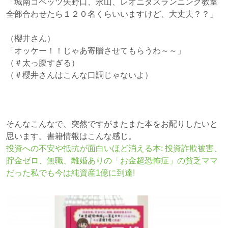
「城南コベッツ矢野口、永山、レオニダスランニング教室
全部合わせたら１２０名くらいいますけど、大丈夫？？」
（櫻井さん）
「オッケー！！じゃあ寄贈させてもらうわ～～」
（＃太っ腹すぎる）
（＃櫻井さんはこんな口調じゃないよ）
そんなこんなで、突然ですがまたまた本をお配りしたいと
思います。書籍情報はこんな感じ。
投資への不安や抵抗が面白いほど消える本: 投資詐欺被害、
貯金ゼロ、無職、離婚ありの「お金超恐怖症」の貧乏ママ
だった私でも今は純資産1億に到達!