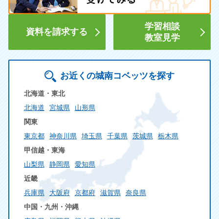
学習相談
資料を請求する
教室見学
お近くの城南コベッツを探す
北海道・東北
北海道
宮城県
山形県
関東
東京都
神奈川県
埼玉県
千葉県
茨城県
栃木県
甲信越・東海
山梨県
静岡県
愛知県
近畿
兵庫県
大阪府
京都府
滋賀県
奈良県
中国・九州・沖縄