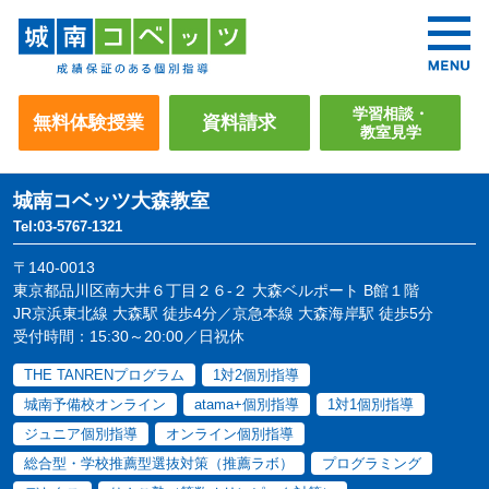
学習相談・
無料体験授業
資料請求
教室見学
城南コベッツ
大森教室
Tel:03-5767-1321
〒140-0013
東京都品川区南大井６丁目２６-２ 大森ベルポート B館１階
JR京浜東北線 大森駅 徒歩4分／京急本線 大森海岸駅 徒歩5分
受付時間：15:30～20:00／日祝休
THE TANRENプログラム
1対2個別指導
城南予備校オンライン
atama+個別指導
1対1個別指導
ジュニア個別指導
オンライン個別指導
総合型・学校推薦型選抜対策（推薦ラボ）
プログラミング