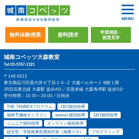
学習相談・
無料体験授業
資料請求
教室見学
城南コベッツ
大森教室
Tel:03-5767-1321
〒140-0013
東京都品川区南大井６丁目２６-２ 大森ベルポート B館１階
JR京浜東北線 大森駅 徒歩4分／京急本線 大森海岸駅 徒歩5分
受付時間：15:30～20:00／日祝休
THE TANRENプログラム
1対2個別指導
城南予備校オンライン
atama+個別指導
1対1個別指導
ジュニア個別指導
オンライン個別指導
総合型・学校推薦型選抜対策（推薦ラボ）
プログラミング