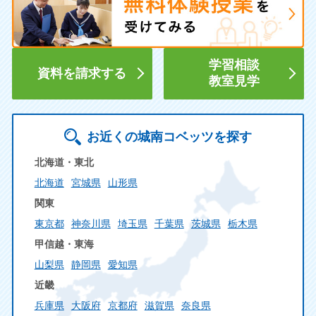
学習相談
資料を請求する
教室見学
お近くの城南コベッツを探す
北海道・東北
北海道
宮城県
山形県
関東
東京都
神奈川県
埼玉県
千葉県
茨城県
栃木県
甲信越・東海
山梨県
静岡県
愛知県
近畿
兵庫県
大阪府
京都府
滋賀県
奈良県