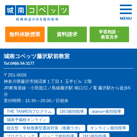
学習相談・
無料体験授業
資料請求
教室見学
城南コベッツ
藤沢駅前教室
Tel:0466-54-3177
〒251-0026
神奈川県藤沢市鵠沼東１丁目１ 玉半ビル ２階
JR東海道線・小田急江ノ島線藤沢駅 南口/江ノ電 藤沢駅から徒歩5
分
受付時間：15:30～20:00／日祝休
THE TANRENプログラム
1対2個別指導
atama+個別指導
城南予備校オンライン
総合型・学校推薦型選抜対策（推薦ラボ）
オンライン個別指導
プログラミング
ジュニア個別指導
1対1個別指導