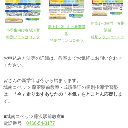
新高1～3生向け春期
新中1～3生向け春期講
講習
小学生向け春期講習
習
特別プランはコチラ
特別プランはコチラ
特別プランはコチラ
お申込み方法等の詳細は、教室までお気軽にお問い合わせ
ください。
皆さんの新学年は今から始まります。
城南コベッツ 藤沢駅前教室 - 成績保証の個別指導学習塾
は、
「今」走り出すあなたの「本気」をとことん応援しま
す
。
■城南コベッツ藤沢駅前教室■
電話番号：
0466-54-3177