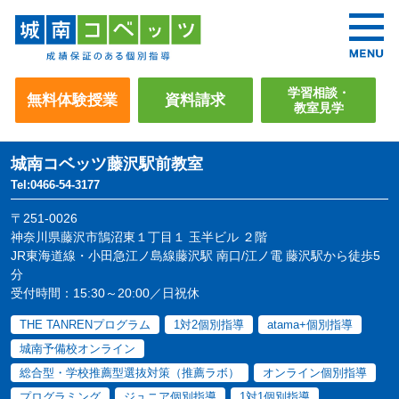
学習相談・
無料体験授業
資料請求
教室見学
城南コベッツ
藤沢駅前教室
Tel:0466-54-3177
〒251-0026
神奈川県藤沢市鵠沼東１丁目１ 玉半ビル ２階
JR東海道線・小田急江ノ島線藤沢駅 南口/江ノ電 藤沢駅から徒歩5
分
受付時間：15:30～20:00／日祝休
THE TANRENプログラム
1対2個別指導
atama+個別指導
城南予備校オンライン
総合型・学校推薦型選抜対策（推薦ラボ）
オンライン個別指導
プログラミング
ジュニア個別指導
1対1個別指導