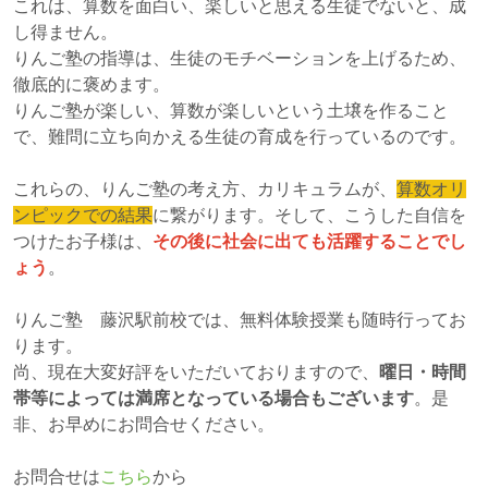
これは、算数を面白い、楽しいと思える生徒でないと、成
し得ません。
りんご塾の指導は、生徒のモチベーションを上げるため、
徹底的に褒めます。
りんご塾が楽しい、算数が楽しいという土壌を作ること
で、難問に立ち向かえる生徒の育成を行っているのです。
これらの、りんご塾の考え方、カリキュラムが、
算数オリ
ンピックでの結果
に繋がります。そして、こうした自信を
つけたお子様は、
その後に社会に出ても活躍することでし
ょう
。
りんご塾 藤沢駅前校では、無料体験授業も随時行ってお
ります。
尚、現在大変好評をいただいておりますので、
曜日・時間
帯等によっては満席となっている場合もございます
。是
非、お早めにお問合せください。
お問合せは
こちら
から