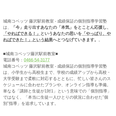
城南コベッツ 藤沢駅前教室 - 成績保証の個別指導学習塾
は、
「今」走り出すあなたの「本気」をとことん応援し、
「やればできる！」
というあなたの思いを
「やっぱり、や
ればできた！」
という結果
へとつなげていきます。
。
■城南コベッツ藤沢駅前教室■
電話番号：
0466-54-3177
城南コベッツ 藤沢駅前教室 - 成績保証の個別指導学習塾
は、小学生から高校生まで、学校の成績アップから高校・
大学受験まで柔軟に対応するとともに、忙しい皆さんのス
ケジュールに合わせたプランや、オンライン指導も準備。
単なる「講師と生徒が1対1」という意味での「個別指導」
ではなく、「本当に生徒一人ひとりの状況に合わせた"個
別"指導」を追求しています。