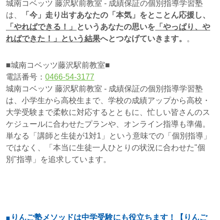
城南コベッツ 藤沢駅前教室 - 成績保証の個別指導学習塾
は、
「今」走り出すあなたの「本気」をとことん応援し、
「やればできる！」
というあなたの思いを
「やっぱり、や
ればできた！」
という結果
へとつなげていきます。
。
■城南コベッツ藤沢駅前教室■
電話番号：
0466-54-3177
城南コベッツ 藤沢駅前教室 - 成績保証の個別指導学習塾
は、小学生から高校生まで、学校の成績アップから高校・
大学受験まで柔軟に対応するとともに、忙しい皆さんのス
ケジュールに合わせたプランや、オンライン指導も準備。
単なる「講師と生徒が1対1」という意味での「個別指導」
ではなく、「本当に生徒一人ひとりの状況に合わせた"個
別"指導」を追求しています。
りんご塾メソッドは中学受験にも役立ちます！【りんご