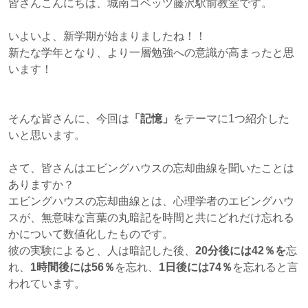
皆さんこんにちは、城南コベッツ藤沢駅前教室です。
いよいよ、新学期が始まりましたね！！
新たな学年となり、より一層勉強への意識が高まったと思
います！
そんな皆さんに、今回は
「記憶」
をテーマに1つ紹介した
いと思います。
さて、皆さんはエビングハウスの忘却曲線を聞いたことは
ありますか？
エビングハウスの忘却曲線とは、心理学者のエビングハウ
スが、無意味な言葉の丸暗記を時間と共にどれだけ忘れる
かについて数値化したものです。
彼の実験によると、人は暗記した後、
20分後には42％を
忘
れ、
1時間後には56％
を忘れ、
1日後には74％
を忘れると言
われています。