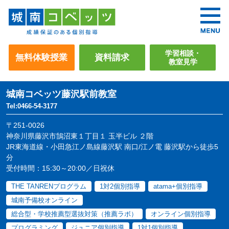
学習相談・
無料体験授業
資料請求
教室見学
城南コベッツ
藤沢駅前教室
Tel:0466-54-3177
〒251-0026
神奈川県藤沢市鵠沼東１丁目１ 玉半ビル ２階
JR東海道線・小田急江ノ島線藤沢駅 南口/江ノ電 藤沢駅から徒歩5
分
受付時間：15:30～20:00／日祝休
THE TANRENプログラム
1対2個別指導
atama+個別指導
城南予備校オンライン
総合型・学校推薦型選抜対策（推薦ラボ）
オンライン個別指導
プログラミング
ジュニア個別指導
1対1個別指導