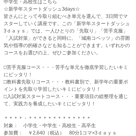
中学生・高校生はこちら
☆新学年スタートダッシュ3days☆
皆さんにとって今取り組むべき単元を選んで、3日間でマ
スターしていく講座です。この「新学年スタートダッシュ
3ｄａｙｓ」では、一人ひとりの「先取り」「苦手克服」
「入試対策」ができると同時に、「城南コベッツ」の雰囲
気や指導の的確さなども知ることができます。いずれかの
コースをお選びの上、ぜひご参加ください。
□苦手克服コース・・・苦手な単元を徹底学習したいキミ
にピッタリ！
□教科書先取りコース・・・教科書別で、新学年の重要ポ
イントを先取り学習したいキミにピッタリ！
□入試対策スタートコース・・・重要項目の総整理を通じ
て、実践力を養成したいキミにピッタリ！
＊＊＊＊・＊＊＊＊＊＊＊＊＊＊＊＊＊
対象： 小学生・中学生・高校生・高卒生
参加費： ￥2,640（税込） 80分1コマ×3ｄａｙｓ