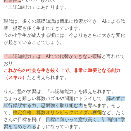
創造性...
といったものが、
「非認知能力」にあたります。
現代は、多くの基礎知識は簡単に検索ができ、AIによる代
替、提案も多く生まれてきています。
今の小学生が成人する頃には、今よりもさらに大きな変化
が起きていることでしょう。
「非認知能力」は、AIでの代替ができない領域
と言われて
おり、
これからの社会を生き抜く上で、非常に重要となる能力
（スキル）
だと考えられます。
りんご塾の学習は、「非認知能力」を鍛えられます。
ちょっと難しい算数パズルや問題にトライして、
諦めずに
試行錯誤する力、忍耐強く取り組む力
を育みます。そし
て、
検定合格、算数オリンピックのメダル獲得
など、たく
さんの目標を掲げ、
目標に向かって意欲高く、計画的に学
習を進められる
ようになっています。