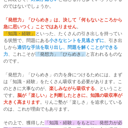
のではないでしょうか。
「発想力」「ひらめき」は、決して「何もないところから
急に思いつく」ことではありません
。
「知識・経験」
といった、たくさんの引き出しを持ってい
る状態で、問題にある
小さなヒントを見逃さずに
、引き出
しから
適切な手法を取り出し、問題を解くことができる
力
、これこそが
「発想力」「ひらめき」
と言われるものな
のです。
「発想力」「ひらめき」の力を身につけるためには、まず
は「知識・経験」をたくさん吸収する必要があります。こ
のときに大事なのが、
楽しみながら吸収する
、ということ
です。
脳が
「楽しい」と判断したときに、知識の吸収率が
大きく高まります
。りんご塾が「楽しさ」を追求している
のは、これが理由でもあります。
その上で、獲得した
「知識・経験」をもとに、発想力が必