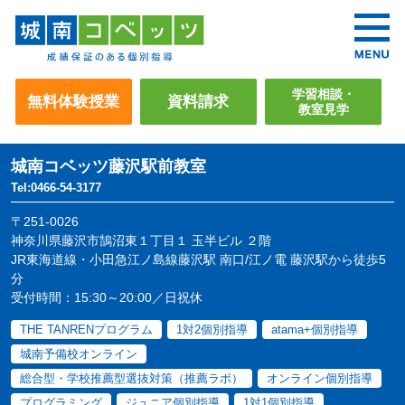
学習相談・
無料体験授業
資料請求
教室見学
城南コベッツ
藤沢駅前教室
Tel:0466-54-3177
〒251-0026
神奈川県藤沢市鵠沼東１丁目１ 玉半ビル ２階
JR東海道線・小田急江ノ島線藤沢駅 南口/江ノ電 藤沢駅から徒歩5
分
受付時間：15:30～20:00／日祝休
THE TANRENプログラム
1対2個別指導
atama+個別指導
城南予備校オンライン
総合型・学校推薦型選抜対策（推薦ラボ）
オンライン個別指導
プログラミング
ジュニア個別指導
1対1個別指導