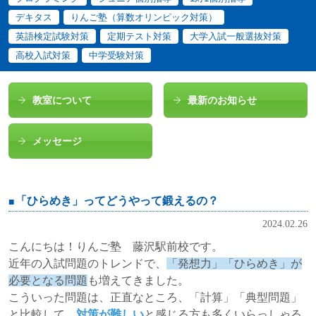
デキタス
りんご塾（算数オリンピック対策）
英語検定試験対策
定期テスト対策
大学入試一般選抜対策
高校入試対策
中学受験対策
教室について
最新のお知らせ
メッセージ
「ひらめき」ってどうやって鍛えるの？
2024.02.26
こんにちは！りんご塾 藤沢駅前校です。
近年の入試問題のトレンドで、
「発想力」「ひらめき」が
必要となる問題
も増えてきました。
こういった問題は、正直なところ、「計算」「典型問題」
と比較して、
対策が難しい
と感じる方も多くいらっしゃる