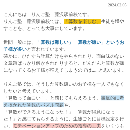
2024.02.05
こんにちは！りんご塾 藤沢駅前校です。
りんご塾 藤沢駅前校では、
「算数を楽しむ」
生徒を増や
すことを、とっても大事にしています。
世間一般には、
「算数は難しい」「算数が嫌い」というお
子様が多い
と言われています。
確かに、ひたすら計算だけをやらされたり、面白味のない
文章題ばっかり解かされたりすると、だんだんと算数が嫌
になってくるお子様が増えてしまうのでは......と思います。
りんご塾では、そうした算数嫌いのお子様を一人でもなく
したいと考えています。
「算数って面白い！」と感じてもらえるよう、
徹底的に考
え抜かれた算数のパズル問題
や、
「算数ができるようになった！」「算数が得意になっ
た！」と感じてもらえるように、生徒ごとに目標設定を行
い、
モチベーションアップのための指導の工夫
をいくつも