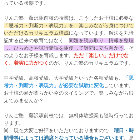
っている状態です。
りんご塾 藤沢駅前校の授業は、こうしたお子様に必要な
「思考力・判断力・表現力」を、楽しみながら身につけて
いただけるカリキュラム構成
になっています。解法を丸暗
記する従来の教育ではなく、
問題を読み取り、情報を整理
し、ひらめきや試行錯誤を駆使して難問に立ち向かう
、そ
のようなお子様を育成します。
ただ「楽しい」だけでな
く、着実に力がつく
のが、りんご塾のカリキュラムです。
中学受験、高校受験、大学受験といった各種受験も、
「思
考力・判断力・表現力」が必要な試験に変化
しています。
お子様の頭が柔らかい今のタイミングで、楽しみながら鍛
えてみませんか？
りんご塾 藤沢駅前校では、無料体験授業も随時行ってお
ります。
尚、現在大変ご好評をいただいておりますので、
曜日・時
間帯等によっては満席となっている場合もございます
。是