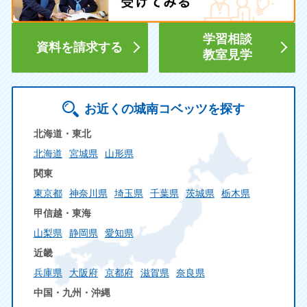
学習相談
資料を請求する
教室見学
お近くの城南コベッツを探す
北海道・東北
北海道
宮城県
山形県
関東
東京都
神奈川県
埼玉県
千葉県
茨城県
栃木県
甲信越・東海
山梨県
静岡県
愛知県
近畿
兵庫県
大阪府
京都府
滋賀県
奈良県
中国・九州・沖縄