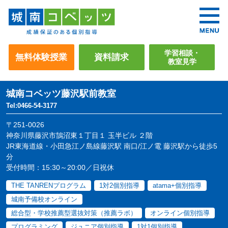
学習相談・
無料体験授業
資料請求
教室見学
城南コベッツ
藤沢駅前教室
Tel:0466-54-3177
〒251-0026
神奈川県藤沢市鵠沼東１丁目１ 玉半ビル ２階
JR東海道線・小田急江ノ島線藤沢駅 南口/江ノ電 藤沢駅から徒歩5
分
受付時間：15:30～20:00／日祝休
THE TANRENプログラム
1対2個別指導
atama+個別指導
城南予備校オンライン
総合型・学校推薦型選抜対策（推薦ラボ）
オンライン個別指導
プログラミング
ジュニア個別指導
1対1個別指導