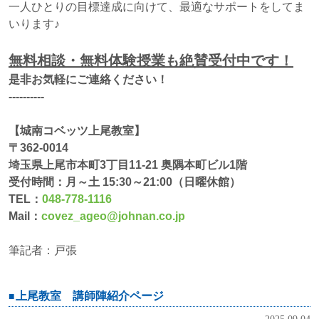
一人ひとりの目標達成に向けて、最適なサポートをしてま
いります♪
無料相談・無料体験授業も絶賛受付中です！
是非お気軽にご連絡ください！
‐‐‐‐‐‐‐‐‐‐
【城南コベッツ上尾教室】
〒362-0014
埼玉県上尾市本町3丁目11-21 奥隅本町ビル1階
受付時間：月～土 15:30～21:00（日曜休館）
TEL：
048-778-1116
Mail：
covez_ageo@johnan.co.jp
筆記者：戸張
上尾教室 講師陣紹介ページ