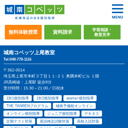
学習相談・
無料体験授業
資料請求
教室見学
城南コベッツ
上尾教室
Tel:048-778-1116
〒362-0014
埼玉県上尾市本町３丁目１１-２１ 奥隅本町ビル １階
JR高崎線：上尾駅 徒歩8分
受付時間：15:30～21:00／日祝休
1対1個別指導
1対2個別指導
atama+個別指導
THE TANRENプログラム
城南予備校オンライン
オンライン個別指導
ジュニア個別指導
デキタス
定期テスト対策
英語検定試験対策
高校入試対策