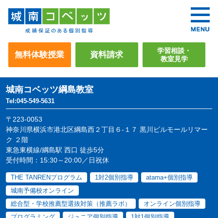
学習相談・
無料体験授業
資料請求
教室見学
城南コベッツ
綱島教室
Tel:045-549-5631
〒223-0053
神奈川県横浜市港北区綱島西２丁目６-１７ 黒川ビルモールリマー
ク ２階
東急東横線/綱島駅 西口 徒歩5分
受付時間：15:30～20:00／日祝休
THE TANRENプログラム
1対2個別指導
atama+個別指導
城南予備校オンライン
総合型・学校推薦型選抜対策（推薦ラボ）
オンライン個別指導
プログラミング
ジュニア個別指導
1対1個別指導