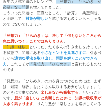
近年の入試問題のトレンドで、
「発想力」「ひらめき」が
必要となる問題
も増えてきました。
こういった問題は、正直なところ、「計算」「典型問題」
と比較して、
対策が難しい
と感じる方も多くいらっしゃる
のではないでしょうか。
「発想力」「ひらめき」は、決して「何もないところから
急に思いつく」ことではありません
。
「知識・経験」
といった、たくさんの引き出しを持ってい
る状態で、問題にある
小さなヒントを見逃さずに
、引き出
しから
適切な手法を取り出し、問題を解くことができる
力
、これこそが
「発想力」「ひらめき」
と言われるものな
のです。
「発想力」「ひらめき」の力を身につけるためには、まず
は「知識・経験」をたくさん吸収する必要があります。こ
のときに大事なのが、
楽しみながら吸収する
、ということ
です。
脳が
「楽しい」と判断したときに、知識の吸収率が
大きく高まります
。りんご塾が「楽しさ」を追求している