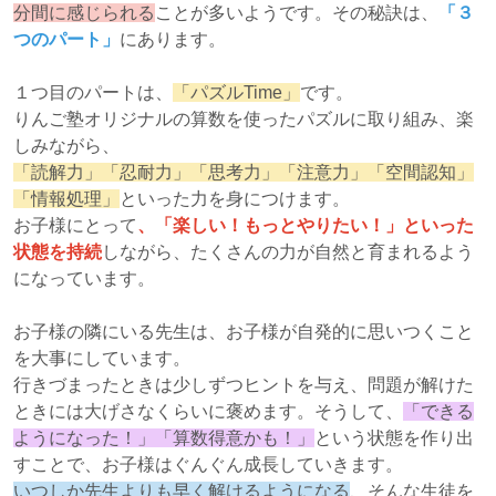
分間に感じられる
ことが多いようです。その秘訣は、
「３
つのパート」
にあります。
１つ目のパートは、
「パズルTime」
です。
りんご塾オリジナルの算数を使ったパズルに取り組み、楽
しみながら、
「読解力」「忍耐力」「思考力」「注意力」「空間認知」
「情報処理」
といった力を身につけます。
お子様にとって
、「楽しい！もっとやりたい！」といった
状態を持続
しながら、たくさんの力が自然と育まれるよう
になっています。
お子様の隣にいる先生は、お子様が自発的に思いつくこと
を大事にしています。
行きづまったときは少しずつヒントを与え、問題が解けた
ときには大げさなくらいに褒めます。そうして、
「できる
ようになった！」「算数得意かも！」
という状態を作り出
すことで、お子様はぐんぐん成長していきます。
いつしか先生よりも早く解けるようになる
、そんな生徒を