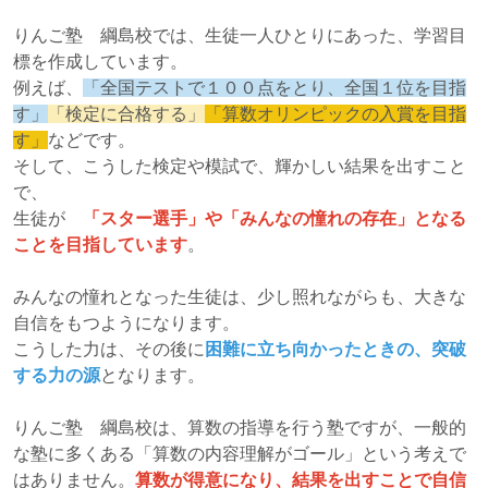
りんご塾 綱島校では、生徒一人ひとりにあった、学習目
標を作成しています。
例えば、
「全国テストで１００点をとり、全国１位を目指
す」
「検定に合格する」
「算数オリンピックの入賞を目指
す」
などです。
そして、こうした検定や模試で、輝かしい結果を出すこと
で、
生徒が
「スター選手」や「みんなの憧れの存在」となる
ことを目指しています
。
みんなの憧れとなった生徒は、少し照れながらも、大きな
自信をもつようになります。
こうした力は、その後に
困難に立ち向かったときの、突破
する力の源
となります。
りんご塾 綱島校は、算数の指導を行う塾ですが、一般的
な塾に多くある「算数の内容理解がゴール」という考えで
はありません。
算数が得意になり、結果を出すことで自信