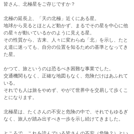
皆さん、
北極星
をご存じですか？
北極の延長上、「天の北極」近くにある星。
地球から見るとほとんど動かず、まるでその星を中心に他
の星々が動いているかのように見える星。
その性質から、古来、人々に変わらぬ「北」を示し、たと
え道に迷っても、自分の位置を知るための基準となってき
た星。
かつて、旅というのは恐るべき困難な事業でした。
交通機関もなく、正確な地図もなく、危険だけはあふれて
いる。
それでも人は旅をやめず、やがて世界中を交易して歩くこ
とになります。
北極星は、たくさんの
不安
と
危険
の中で、それでもゆるぎ
なく、旅人が踏み出すべき一歩を示し続けてきました。
ところで、これを読んでいる皆さんの不安（危険？）とい