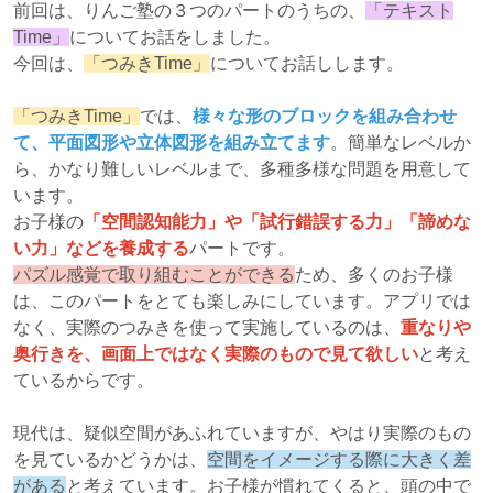
前回は、りんご塾の３つのパートのうちの、
「テキスト
Time」
についてお話をしました。
今回は、
「つみきTime」
についてお話しします。
「つみきTime」
では、
様々な形のブロックを組み合わせ
て、平面図形や立体図形を組み立てます
。簡単なレベルか
ら、かなり難しいレベルまで、多種多様な問題を用意して
います。
お子様の
「空間認知能力」や「試行錯誤する力」「諦めな
い力」などを養成する
パートです。
パズル感覚で取り組むことができる
ため、多くのお子様
は、このパートをとても楽しみにしています。アプリでは
なく、実際のつみきを使って実施しているのは、
重なりや
奥行きを、画面上ではなく実際のもので見て欲しい
と考え
ているからです。
現代は、疑似空間があふれていますが、やはり実際のもの
を見ているかどうかは、
空間をイメージする際に大きく差
がある
と考えています。お子様が慣れてくると、頭の中で