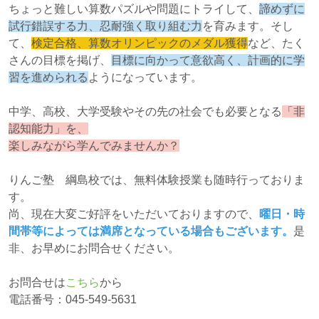
ちょっと難しい算数パズルや問題にトライして、
諦めずに
試行錯誤する力、忍耐強く取り組む力
を育みます。そし
て、
検定合格、算数オリンピックのメダル獲得
など、たく
さんの目標を掲げ、
目標に向かって意欲高く、計画的に学
習を進められる
ようになっています。
中学、高校、大学受験やその先の社会でも必要となる
「非
認知能力」を、
楽しみながら学んでみませんか？
りんご塾 綱島校では、無料体験授業も随時行っておりま
す。
尚、現在大変ご好評をいただいておりますので、
曜日・時
間帯等によっては満席となっている場合もございます。
是
非、お早めにお問合せください。
お問合せは
こちら
から
電話番号：045-549-5631