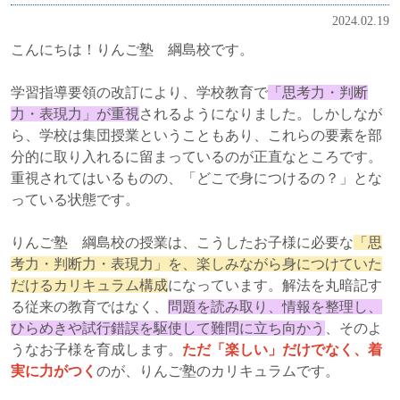
2024.02.19
こんにちは！りんご塾 綱島校です。
学習指導要領の改訂により、学校教育で
「思考力・判断
力・表現力」が重視
されるようになりました。しかしなが
ら、学校は集団授業ということもあり、これらの要素を部
分的に取り入れるに留まっているのが正直なところです。
重視されてはいるものの、「どこで身につけるの？」とな
っている状態です。
りんご塾 綱島校の授業は、こうしたお子様に必要な
「思
考力・判断力・表現力」を、楽しみながら身につけていた
だけるカリキュラム構成
になっています。解法を丸暗記す
る従来の教育ではなく、
問題を読み取り、情報を整理し、
ひらめきや試行錯誤を駆使して難問に立ち向かう
、そのよ
うなお子様を育成します。
ただ「楽しい」だけでなく、着
実に力がつく
のが、りんご塾のカリキュラムです。