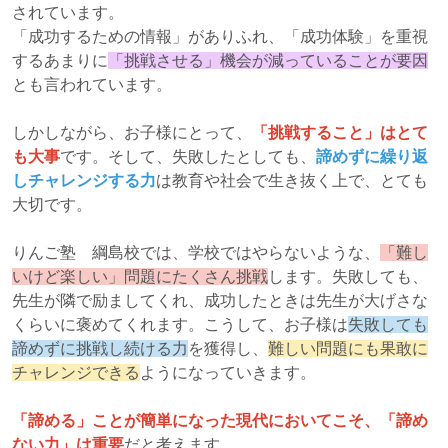
されています。
「成功するための情報」がありふれ、「成功体験」を重視
するあまりに
「挑戦させる」機会が減っていることが要因
とも言われています。
しかしながら、お子様にとって、
「挑戦すること」はとて
も大事
です。そして、失敗したとしても、
諦めずに繰り返
しチャレンジする力
は教育や社会で生き抜く上で、とても
大切です。
りんご塾 綱島校では、学校ではやらないような、
「難し
いけど楽しい」問題にたくさん挑戦
します。失敗しても、
先生が隣で励ましてくれ、成功したときは先生が大げさな
くらいに褒めてくれます。こうして、お子様は
失敗しても
諦めずに挑戦し続ける力
を獲得し、
難しい問題にも果敢に
チャレンジできる
ようになっていきます。
「諦める」ことが簡単になった現代においてこそ、「諦め
ない力」は重要
だと考えます。