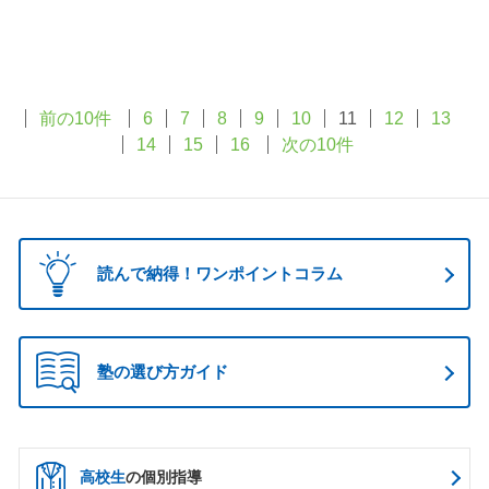
前の10件
6
7
8
9
10
11
12
13
14
15
16
次の10件
読んで納得！ワンポイントコラム
塾の選び方ガイド
高校生
の個別指導