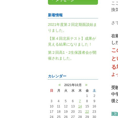
メッセージ
こ
換
新着情報
さ
2021年度第２回定期面談始ま
りました。
在
【第４回北辰テスト】成果が
し
見える結果になりました！
こ
第２回高1・2生保護者会が開
と
催されました。
る
よ
カレンダー
«
»
2021年10月
受
日
月
火
水
木
金
土
中
1
2
後
3
4
5
6
7
8
9
10
11
12
13
14
15
16
17
18
19
20
21
22
23
面
24
25
26
27
28
29
30