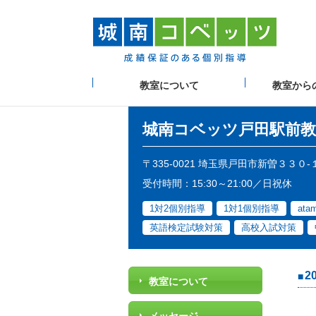
教室について
教室から
城南コベッツ
戸田駅前教
〒335-0021 埼玉県戸田市新曽３３０
受付時間：15:30～21:00／日祝休
1対2個別指導
1対1個別指導
at
英語検定試験対策
高校入試対策
2
教室について