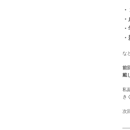
・
・
・
・
な
前
戴
私
き
次
__