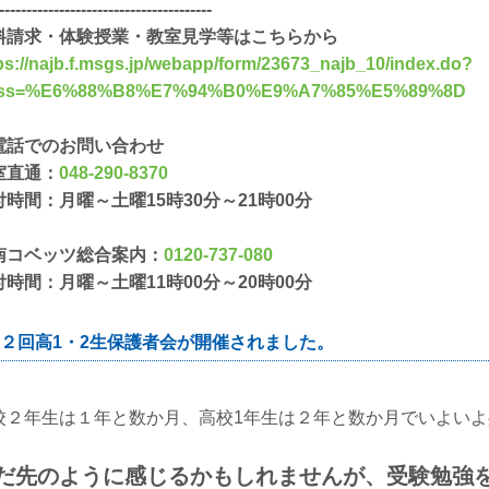
---------------------------------------
料請求・体験授業・教室見学等はこちらから
ps://najb.f.msgs.jp/webapp/form/23673_najb_10/index.do?
ass=%E6%88%B8%E7%94%B0%E9%A7%85%E5%89%8D
電話でのお問い合わせ
室直通：
048-290-8370
付時間：月曜～土曜15時30分～21時00分
南コベッツ総合案内：
0120-737-080
付時間：月曜～土曜11時00分～20時00分
２回高1・2生保護者会が開催されました。
校２年生は１年と数か月、高校1年生は２年と数か月でいよい
だ先のように感じるかもしれませんが、受験勉強