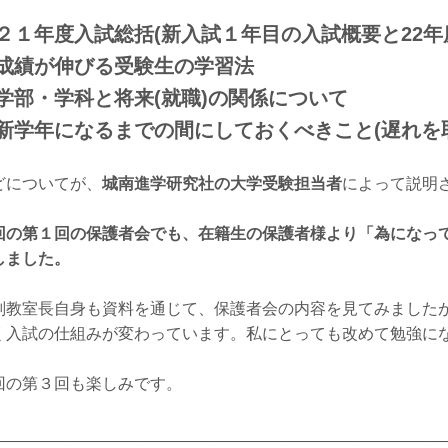
２１年度入試総括(新入試１年目の入試概要と22年
成績が伸びる受験生の学習法
学部・学科と将来(就職)の関係について
新学年になるまでの間にしておくべきこと(遅れを
どについてが、
城南進学研究社の大学受験担当者
によって説明
回の第１回の保護者会でも、在籍生の保護者様より「為になっ
しました。
副教室長自身も資料を通じて、保護者会の内容を見てみました
く入試の仕組みが変わっています。私にとっても改めて勉強に
回の第３回も楽しみです。
__________________________________________________