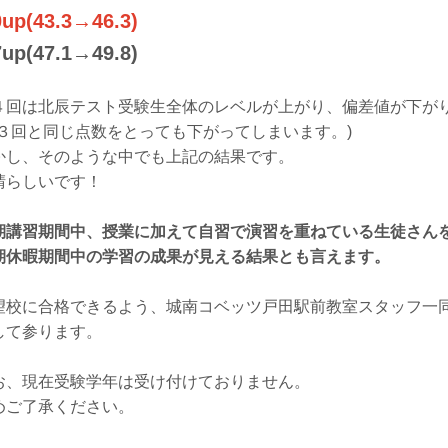
0up(43.3→46.3)
7up(47.1→49.8)
４回は北辰テスト受験生全体のレベルが上がり、偏差値が下が
第３回と同じ点数をとっても下がってしまいます。)
かし、そのような中でも上記の結果です。
晴らしいです！
期講習期間中、授業に加えて自習で演習を重ねている生徒さん
期休暇期間中の学習の成果が見える結果とも言えます。
望校に合格できるよう、城南コベッツ戸田駅前教室スタッフ一
して参ります。
お、現在受験学年は受け付けておりません。
めご了承ください。