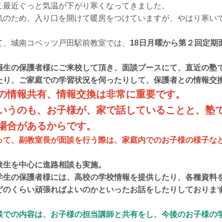
こ最近ぐっと気温が下がり寒くなってきました。
気のため、入り口を開けて暖房をつけていますが、やはり寒い
て、城南コベッツ戸田駅前教室では、
18日月曜から第２回定期
籍生の保護者様にご来校して頂き、面談ブースにて、直近の塾
たり、ご家庭での学習状況を伺ったりして、保護者との情報交
の情報共有、情報交換は非常に重要です。
いうのも、お子様が、家で話していることと、塾
場合があるからです。
って、副教室長が面談を行う際は、家庭内でのお子様の様子な
験生を中心に進路相談も実施。
学生の保護者様には、高校の学校情報を提供したり、各種資料
どのくらい頑張ればよいのかといったお話をしたりしておりま
談での内容は、お子様の担当講師と共有をし、今後のお子様の