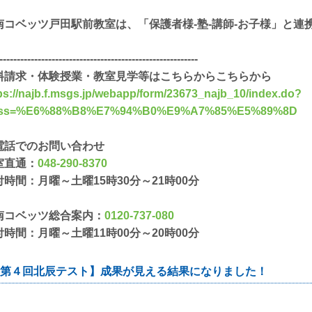
南コベッツ戸田駅前教室は、「保護者様-塾-講師-お子様」と連
---------------------------------------------------------
料請求・体験授業・教室見学等はこちらからこちらから
ps://najb.f.msgs.jp/webapp/form/23673_najb_10/index.do?
ass=%E6%88%B8%E7%94%B0%E9%A7%85%E5%89%8D
電話でのお問い合わせ
室直通：
048-290-8370
付時間：月曜～土曜15時30分～21時00分
南コベッツ総合案内：
0120-737-080
付時間：月曜～土曜11時00分～20時00分
第４回北辰テスト】成果が見える結果になりました！