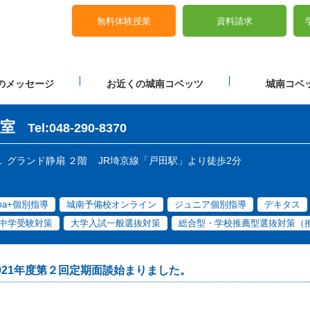
無料体験授業
資料請求
のメッセージ
お近くの城南コベッツ
城南コベッ
室
Tel:048-290-8370
-１ グランド静扇 ２階
JR埼京線「戸田駅」より徒歩2分
ama+個別指導
城南予備校オンライン
ジュニア個別指導
デキタス
中学受験対策
大学入試一般選抜対策
総合型・学校推薦型選抜対策（
021年度第２回定期面談始まりました。