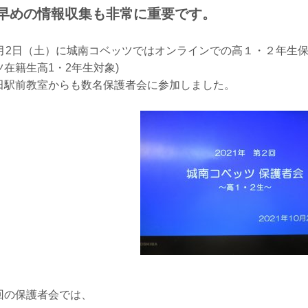
早めの情報収集も非常に重要です。
0月2日（土）に城南コベッツではオンラインでの高１・２年生
ツ在籍生高1・2年生対象)
田駅前教室からも数名保護者会に参加しました。
回の保護者会では、