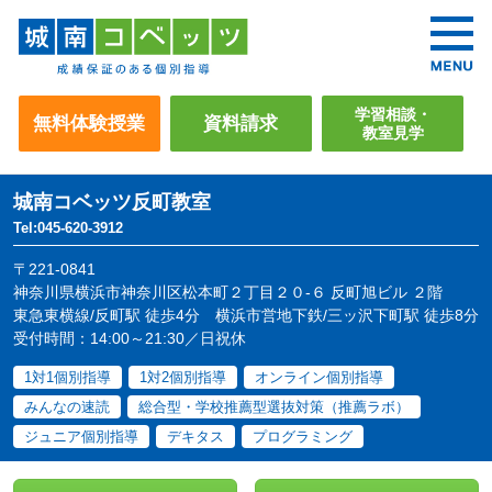
学習相談・
無料体験授業
資料請求
教室見学
城南コベッツ
反町教室
Tel:045-620-3912
〒221-0841
神奈川県横浜市神奈川区松本町２丁目２０-６ 反町旭ビル ２階
東急東横線/反町駅 徒歩4分 横浜市営地下鉄/三ッ沢下町駅 徒歩8分
受付時間：14:00～21:30／日祝休
1対1個別指導
1対2個別指導
オンライン個別指導
みんなの速読
総合型・学校推薦型選抜対策（推薦ラボ）
ジュニア個別指導
デキタス
プログラミング