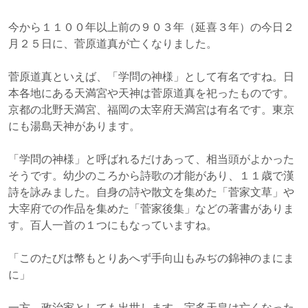
今から１１００年以上前の９０３年（延喜３年）の今日２
月２５日に、菅原道真が亡くなりました。
菅原道真といえば、「学問の神様」として有名ですね。日
本各地にある天満宮や天神は菅原道真を祀ったものです。
京都の北野天満宮、福岡の太宰府天満宮は有名です。東京
にも湯島天神があります。
「学問の神様」と呼ばれるだけあって、相当頭がよかった
そうです。幼少のころから詩歌の才能があり、１１歳で漢
詩を詠みました。自身の詩や散文を集めた「菅家文草」や
大宰府での作品を集めた「菅家後集」などの著書がありま
す。百人一首の１つにもなっていますね。
「このたびは幣もとりあへず手向山もみぢの錦神のまにま
に」
一方、政治家としても出世します。宇多天皇は亡くなった