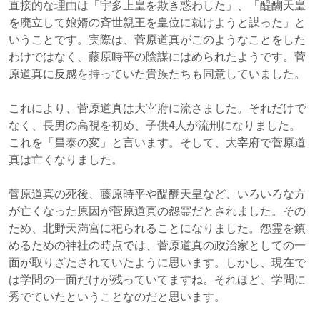
直接的な理由は「宇多上皇を欺き惑わした」、「醍醐天皇
を廃立して娘婿の斉世親王を皇位に就けようと謀った」と
いうことです。実際は、菅原道真がこのようなことをした
わけではなく、藤原時平の陰謀にはめられたようです。菅
原道真に反感を持っていた貴族たちも同意していました。
これにより、菅原道真は大宰府に流さました。それだけで
なく、長男の高視を初め、子供4人が流刑になりました。
これを「昌泰の変」と言います。そして、大宰府で菅原道
真は亡くなりました。
菅原道真の死後、藤原時平や醍醐天皇など、いろいろな方
が亡くなった原因が菅原道真の怨霊だとされました。その
ため、北野天満宮に祀られることになりました。怨霊を鎮
めるための神社の時点では、菅原道真の政治家としての一
面が取りざたされていたように思います。しかし、現在で
は学問の一面だけが残っていてますね。それほど、学問に
秀でていたということなのだと思います。