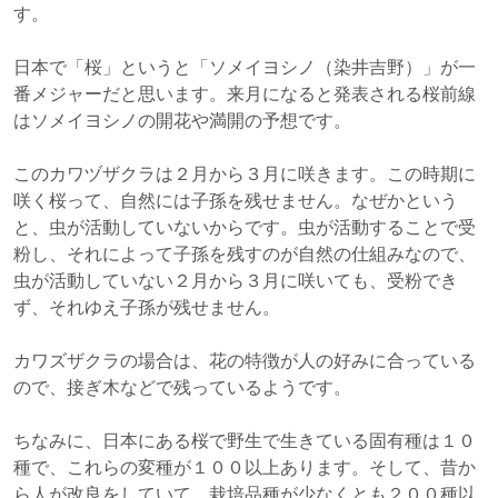
す。
日本で「桜」というと「ソメイヨシノ（染井吉野）」が一
番メジャーだと思います。来月になると発表される桜前線
はソメイヨシノの開花や満開の予想です。
このカワヅザクラは２月から３月に咲きます。この時期に
咲く桜って、自然には子孫を残せません。なぜかという
と、虫が活動していないからです。虫が活動することで受
粉し、それによって子孫を残すのが自然の仕組みなので、
虫が活動していない２月から３月に咲いても、受粉でき
ず、それゆえ子孫が残せません。
カワズザクラの場合は、花の特徴が人の好みに合っている
ので、接ぎ木などで残っているようです。
ちなみに、日本にある桜で野生で生きている固有種は１０
種で、これらの変種が１００以上あります。そして、昔か
ら人が改良をしていて、栽培品種が少なくとも２００種以