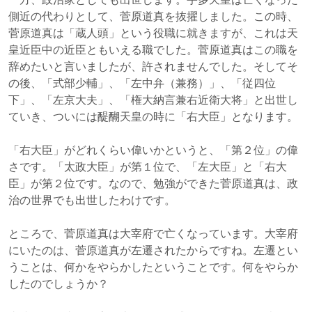
側近の代わりとして、菅原道真を抜擢しました。この時、
菅原道真は「蔵人頭」という役職に就きますが、これは天
皇近臣中の近臣ともいえる職でした。菅原道真はこの職を
辞めたいと言いましたが、許されませんでした。そしてそ
の後、「式部少輔」、「左中弁（兼務）」、「従四位
下」、「左京大夫」、「権大納言兼右近衛大将」と出世し
ていき、ついには醍醐天皇の時に「右大臣」となります。
「右大臣」がどれくらい偉いかというと、「第２位」の偉
さです。「太政大臣」が第１位で、「左大臣」と「右大
臣」が第２位です。なので、勉強ができた菅原道真は、政
治の世界でも出世したわけです。
ところで、菅原道真は大宰府で亡くなっています。大宰府
にいたのは、菅原道真が左遷されたからですね。左遷とい
うことは、何かをやらかしたということです。何をやらか
したのでしょうか？