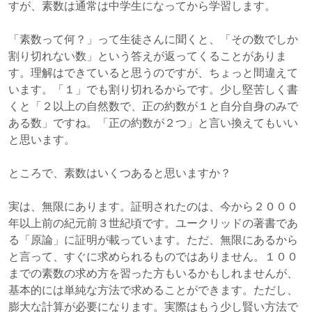
すが、素数は通常は中学生になってから学習します。
「素数って何？」って生徒さんに聞くと、「その数でしか
割り切れない数」という答えが返ってくることがありま
す。理解はできていると思うのですが、ちょっと間違えて
います。「１」でも割り切れるからです。少し堅苦しく書
くと「２以上の自然数で、正の約数が１と自分自身のみで
ある数」ですね。「正の約数が２つ」と言い換えてもいい
と思います。
ところで、素数はいくつあると思いますか？
実は、無限にあります。証明されたのは、今から２０００
年以上前の紀元前３世紀頃です。ユークリッドの著書であ
る「原論」に証明が載っています。ただ、無限にあるから
と言って、すぐに求められるものではありません。１００
までの素数の求め方を習った方もいるかもしれませんが、
基本的には単純な方法で求めることができます。ただし、
膨大な計算が必要になります。実際はもう少し賢い方法で