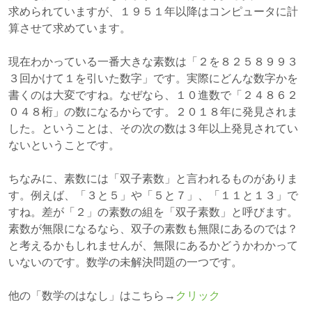
求められていますが、１９５１年以降はコンピュータに計
算させて求めています。
現在わかっている一番大きな素数は「２を８２５８９９３
３回かけて１を引いた数字」です。実際にどんな数字かを
書くのは大変ですね。なぜなら、１０進数で「２４８６２
０４８桁」の数になるからです。２０１８年に発見されま
した。ということは、その次の数は３年以上発見されてい
ないということです。
ちなみに、素数には「双子素数」と言われるものがありま
す。例えば、「３と５」や「５と７」、「１１と１３」で
すね。差が「２」の素数の組を「双子素数」と呼びます。
素数が無限になるなら、双子の素数も無限にあるのでは？
と考えるかもしれませんが、無限にあるかどうかわかって
いないのです。数学の未解決問題の一つです。
他の「数学のはなし」はこちら→
クリック