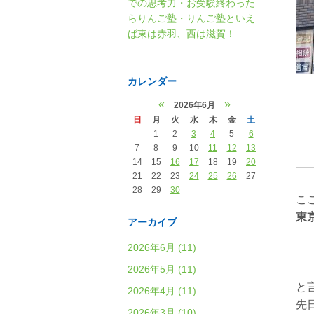
での思考力・お受験終わった
らりんご塾・りんご塾といえ
ば東は赤羽、西は滋賀！
カレンダー
«
»
2026年6月
日
月
火
水
木
金
土
1
2
3
4
5
6
7
8
9
10
11
12
13
14
15
16
17
18
19
20
21
22
23
24
25
26
27
28
29
30
こ
東
アーカイブ
2026年6月 (11)
2026年5月 (11)
と
2026年4月 (11)
先
2026年3月 (10)