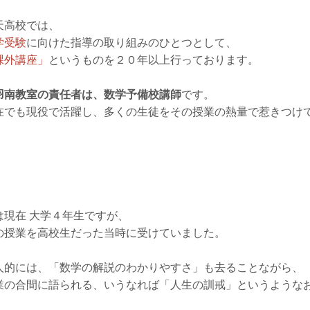
天高校では、
学受験
に向けた指導の取り組みのひとつとして、
課外講座」
というものを２０年以上行っております。
羽南教室の責任者は、数学予備校講師
です。
在でも現役で活躍し、多くの生徒をその授業の熱量で惹きつけ
は現在 大学４年生ですが、
の授業を高校生だった当時に受けていました。
人的には、「数学の解説のわかりやすさ」も去ることながら、
業の合間に語られる、いうなれば「人生の訓戒」というような
。