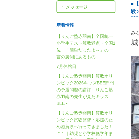
【
メッセージ
験
新着情報
み
【りんご塾赤羽南】全国統一
城
小学生テスト算数満点・全国1
位！「簡単だったよ～」の一
言の裏側にあるもの
7月休館日
【りんご塾赤羽南】算数オリ
ンピック2026キッズBEE部門
の予選問題の講評～りんご塾
赤羽南の先生が見たキッズ
BEE～
【りんご塾赤羽南】算数オリ
ンピック試験監督・応援のた
め滋賀県へ行ってきました！
＃１｜幼児と小学校低学年ま