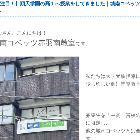
注目！】順天学園の高１へ授業をしてきました｜城南コベッツ
＞
なさん、こんにちは！
南コベッツ赤羽南教室
です。
私たちは大学受験指導
少し珍しい個別指導教
募集生を「中高一貫校
に限定し、
他の城南コベッツとは
す。