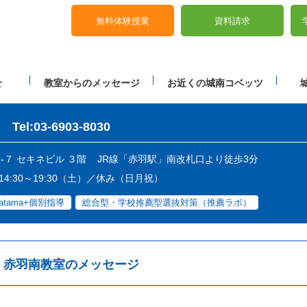
無料体験授業
資料請求
せ
教室からのメッセージ
お近くの城南コベッツ
Tel:03-6903-8030
３-７ セキネビル ３階
JR線「赤羽駅」南改札口より徒歩3分
／14:30～19:30（土）／休み（日月祝）
atama+個別指導
総合型・学校推薦型選抜対策（推薦ラボ）
赤羽南教室のメッセージ