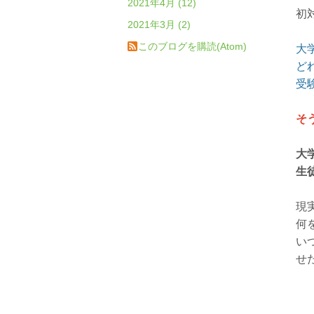
2021年4月 (12)
初
2021年3月 (2)
このブログを購読(Atom)
大
ど
受
そ
大
生
現
何
い
せ