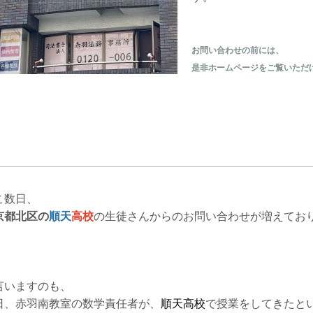
お問い合わせの前には、
是非ホームページをご覧いただ
こ数日、
京都北区の
順天
高校
の生徒さんからのお問い合わせが増えてお
言いますのも、
日、赤羽南教室の数学責任者が、
順天高校
で授業をしてきたと