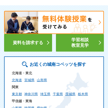
学習相談
資料を請求する
教室見学
お近くの城南コベッツを探す
北海道・東北
北海道
宮城県
山形県
関東
東京都
神奈川県
埼玉県
千葉県
茨城県
栃木県
甲信越・東海
山梨県
静岡県
愛知県