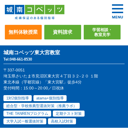
学習相談・
無料体験授業
資料請求
教室見学
城南コベッツ
東大宮教室
Tel:048-661-8530
〒337-0051
埼玉県さいたま市見沼区東大宮４丁目３２-２０ １階
東北本線（宇都宮線）「東大宮駅」徒歩4分
受付時間：15:00～20:00／日祝休
1対2個別指導
atama+個別指導
総合型・学校推薦型選抜対策（推薦ラボ）
THE TANRENプログラム
定期テスト対策
大学入試一般選抜対策
高校入試対策